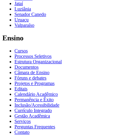
Jataí
Luziânia
Senador Canedo
Uruaçu
Valparaíso
Ensino
Cursos
Processos Seletivos
Estrutura Organizacional
Documentos
Câmara de Ensino
Fóruns e debates
Projetos e Programas
Editais
Calendário Acadêmico
Permanência e Êxito
Inclusão/Acessibilidade
Currículo Integrado
Gestão Acadêmica
Serviços
Perguntas Frequentes
Contato