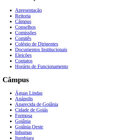
Apresentação
Reitoria
Câmpus
Conselhos
Comissões
Comitês
Colégio de Dirigentes
Documentos Institucionais
Eleições
Contatos
Horário de Funcionamento
Câmpus
Águas Lindas
Anápolis
Aparecida de Goiânia
Cidade de Goiás
Formosa
Goiânia
Goiânia Oeste
Inhumas
Itumbiara