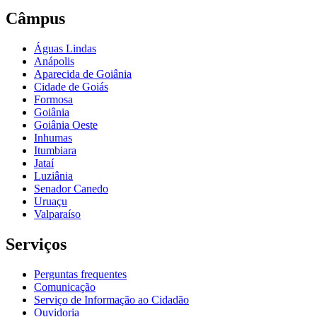
Câmpus
Águas Lindas
Anápolis
Aparecida de Goiânia
Cidade de Goiás
Formosa
Goiânia
Goiânia Oeste
Inhumas
Itumbiara
Jataí
Luziânia
Senador Canedo
Uruaçu
Valparaíso
Serviços
Perguntas frequentes
Comunicação
Serviço de Informação ao Cidadão
Ouvidoria