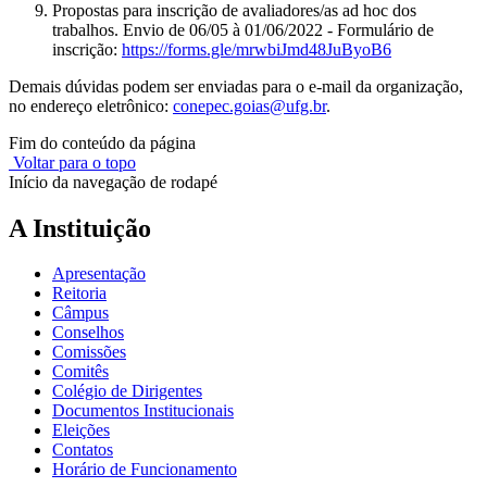
Propostas para inscrição de avaliadores/as ad hoc dos
trabalhos. Envio de 06/05 à 01/06/2022 - Formulário de
inscrição:
https://forms.gle/mrwbiJmd48JuByoB6
Demais dúvidas podem ser enviadas para o e-mail da organização,
no endereço eletrônico:
conepec.goias@ufg.br
.
Fim do conteúdo da página
Voltar para o topo
Início da navegação de rodapé
A Instituição
Apresentação
Reitoria
Câmpus
Conselhos
Comissões
Comitês
Colégio de Dirigentes
Documentos Institucionais
Eleições
Contatos
Horário de Funcionamento