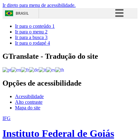
Ir direto para menu de acessibilidade.
BRASIL
Simplifique!
Ir para o conteúdo
1
Ir para o menu
2
Comunica BR
Ir para a busca
3
Ir para o rodapé
4
Participe
Acesso à informação
GTranslate - Tradução do site
Legislação
Canais
Opções de acessibilidade
Acessibilidade
Alto contraste
Mapa do site
IFG
Instituto Federal de Goiás