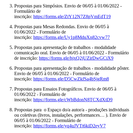
Propostas para Simpósios. Envio de 06/05 à 01/06/2022 -
Formulário de
inscrição:
https://forms.gle/ZtY12N7Z8pVmEdT19
Propostas para Mesas Redondas. Envio de 06/05 à
01/06/2022 - Formulário de
inscrição:
https://forms.gle/Uy1p8MduXn82cvw77
Propostas para apresentação de trabalhos - modalidade
comunicação oral. Envio de 06/05 à 01/06/2022 - Formulário
de inscrição:
https://forms.gle/hjxQ2jUZirDwGCiX9
Propostas para apresentação de trabalhos - modalidade pôster.
Envio de 06/05 à 01/06/2022 - Formulário de
inscrição:
https://forms.gle/D5CwZkfSa4bSjgRm8
Propostas para Ensaios Fotográficos. Envio de 06/05 à
01/06/2022 - Formulário de
inscrição:
https://forms.gle/cWbBdonN8TCXdXtD9
Propostas para o Espaço do/a autor/a - produções individuais
ou coletivas (livros, instalações, performances… ). Envio de
06/05 à 01/06/2022 - Formulário de
inscrição:
https://forms.gle/yq4uJVTt6kiD2eyV7