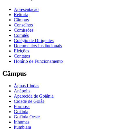
Apresentação
Reitoria
Câmpus
Conselhos
Comissões
Comitês
Colégio de Dirigentes
Documentos Institucionais
Eleições
Contatos
Horário de Funcionamento
Câmpus
Águas Lindas
Anápolis
Aparecida de Goiânia
Cidade de Goiás
Formosa
Goiânia
Goiânia Oeste
Inhumas
Itumbiara