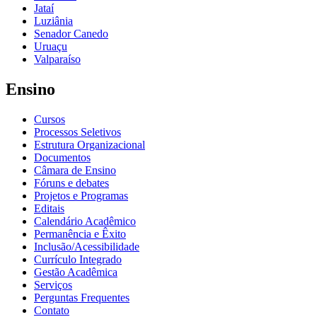
Jataí
Luziânia
Senador Canedo
Uruaçu
Valparaíso
Ensino
Cursos
Processos Seletivos
Estrutura Organizacional
Documentos
Câmara de Ensino
Fóruns e debates
Projetos e Programas
Editais
Calendário Acadêmico
Permanência e Êxito
Inclusão/Acessibilidade
Currículo Integrado
Gestão Acadêmica
Serviços
Perguntas Frequentes
Contato