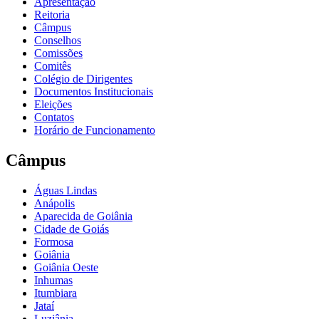
Apresentação
Reitoria
Câmpus
Conselhos
Comissões
Comitês
Colégio de Dirigentes
Documentos Institucionais
Eleições
Contatos
Horário de Funcionamento
Câmpus
Águas Lindas
Anápolis
Aparecida de Goiânia
Cidade de Goiás
Formosa
Goiânia
Goiânia Oeste
Inhumas
Itumbiara
Jataí
Luziânia