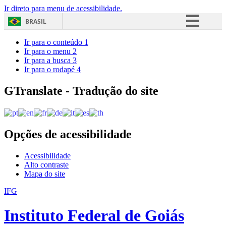
Ir direto para menu de acessibilidade.
BRASIL
Simplifique!
Ir para o conteúdo
1
Ir para o menu
2
Comunica BR
Ir para a busca
3
Ir para o rodapé
4
Participe
Acesso à informação
GTranslate - Tradução do site
Legislação
Canais
Opções de acessibilidade
Acessibilidade
Alto contraste
Mapa do site
IFG
Instituto Federal de Goiás