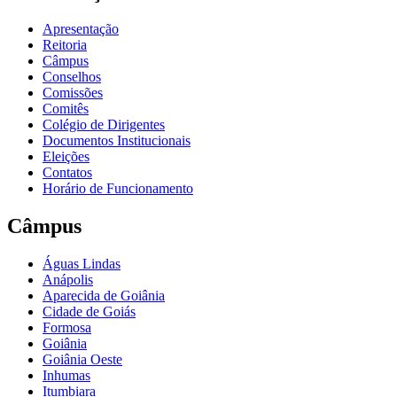
Apresentação
Reitoria
Câmpus
Conselhos
Comissões
Comitês
Colégio de Dirigentes
Documentos Institucionais
Eleições
Contatos
Horário de Funcionamento
Câmpus
Águas Lindas
Anápolis
Aparecida de Goiânia
Cidade de Goiás
Formosa
Goiânia
Goiânia Oeste
Inhumas
Itumbiara