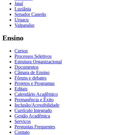
Jataí
Luziânia
Senador Canedo
Uruaçu
Valparaíso
Ensino
Cursos
Processos Seletivos
Estrutura Organizacional
Documentos
Câmara de Ensino
Fóruns e debates
Projetos e Programas
Editais
Calendário Acadêmico
Permanência e Êxito
Inclusão/Acessibilidade
Currículo Integrado
Gestão Acadêmica
Serviços
Perguntas Frequentes
Contato