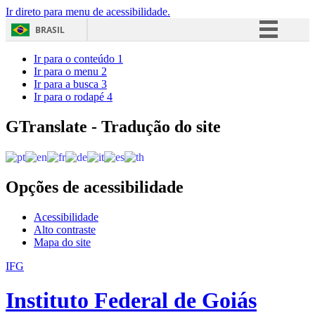
Ir direto para menu de acessibilidade.
BRASIL
Simplifique!
Ir para o conteúdo
1
Ir para o menu
2
Comunica BR
Ir para a busca
3
Ir para o rodapé
4
Participe
Acesso à informação
GTranslate - Tradução do site
Legislação
Canais
Opções de acessibilidade
Acessibilidade
Alto contraste
Mapa do site
IFG
Instituto Federal de Goiás