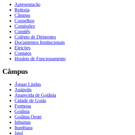
Apresentação
Reitoria
Câmpus
Conselhos
Comissões
Comitês
Colégio de Dirigentes
Documentos Institucionais
Eleições
Contatos
Horário de Funcionamento
Câmpus
Águas Lindas
Anápolis
Aparecida de Goiânia
Cidade de Goiás
Formosa
Goiânia
Goiânia Oeste
Inhumas
Itumbiara
Jataí