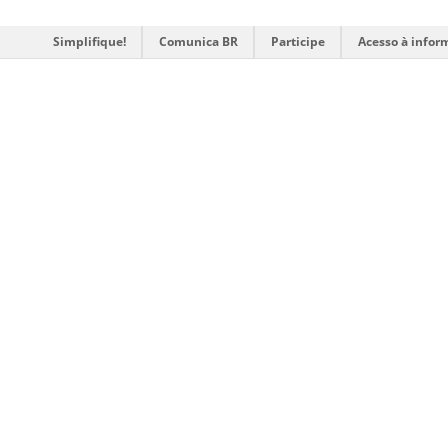
Simplifique!
Comunica BR
Participe
Acesso à infor