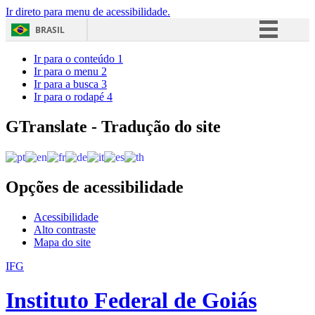
Ir direto para menu de acessibilidade.
BRASIL
Simplifique!
Ir para o conteúdo
1
Ir para o menu
2
Comunica BR
Ir para a busca
3
Ir para o rodapé
4
Participe
Acesso à informação
GTranslate - Tradução do site
Legislação
Canais
Opções de acessibilidade
Acessibilidade
Alto contraste
Mapa do site
IFG
Instituto Federal de Goiás