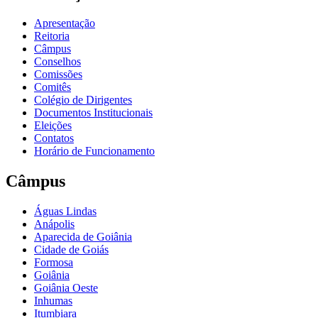
Apresentação
Reitoria
Câmpus
Conselhos
Comissões
Comitês
Colégio de Dirigentes
Documentos Institucionais
Eleições
Contatos
Horário de Funcionamento
Câmpus
Águas Lindas
Anápolis
Aparecida de Goiânia
Cidade de Goiás
Formosa
Goiânia
Goiânia Oeste
Inhumas
Itumbiara