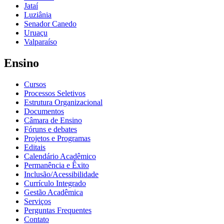
Jataí
Luziânia
Senador Canedo
Uruaçu
Valparaíso
Ensino
Cursos
Processos Seletivos
Estrutura Organizacional
Documentos
Câmara de Ensino
Fóruns e debates
Projetos e Programas
Editais
Calendário Acadêmico
Permanência e Êxito
Inclusão/Acessibilidade
Currículo Integrado
Gestão Acadêmica
Serviços
Perguntas Frequentes
Contato