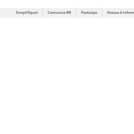
Simplifique!
Comunica BR
Participe
Acesso à infor