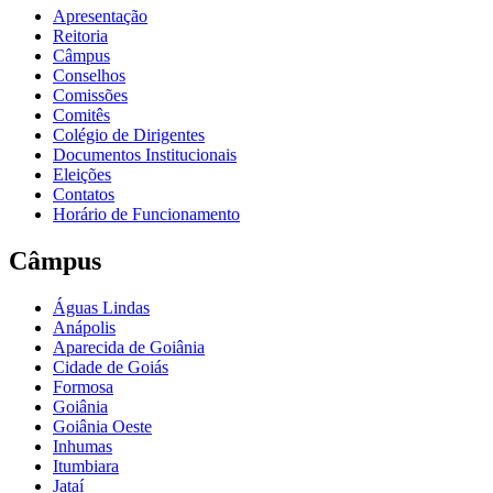
Apresentação
Reitoria
Câmpus
Conselhos
Comissões
Comitês
Colégio de Dirigentes
Documentos Institucionais
Eleições
Contatos
Horário de Funcionamento
Câmpus
Águas Lindas
Anápolis
Aparecida de Goiânia
Cidade de Goiás
Formosa
Goiânia
Goiânia Oeste
Inhumas
Itumbiara
Jataí