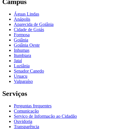
Câmpus
Águas Lindas
Anápolis
Aparecida de Goiânia
Cidade de Goiás
Formosa
Goiânia
Goiânia Oeste
Inhumas
Itumbiara
Jataí
Luziânia
Senador Canedo
Uruaçu
Valparaíso
Serviços
Perguntas frequentes
Comunicação
Serviço de Informação ao Cidadão
Ouvidoria
Transparência