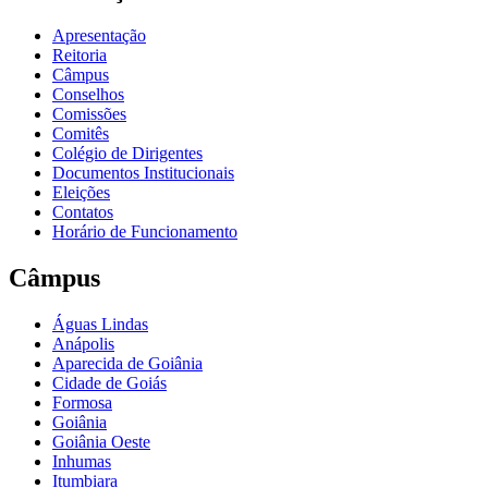
Apresentação
Reitoria
Câmpus
Conselhos
Comissões
Comitês
Colégio de Dirigentes
Documentos Institucionais
Eleições
Contatos
Horário de Funcionamento
Câmpus
Águas Lindas
Anápolis
Aparecida de Goiânia
Cidade de Goiás
Formosa
Goiânia
Goiânia Oeste
Inhumas
Itumbiara