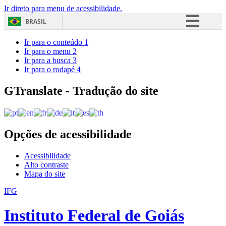
Ir direto para menu de acessibilidade.
BRASIL
Simplifique!
Ir para o conteúdo
1
Ir para o menu
2
Comunica BR
Ir para a busca
3
Ir para o rodapé
4
Participe
Acesso à informação
GTranslate - Tradução do site
Legislação
Canais
Opções de acessibilidade
Acessibilidade
Alto contraste
Mapa do site
IFG
Instituto Federal de Goiás