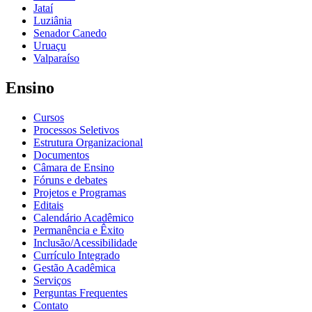
Jataí
Luziânia
Senador Canedo
Uruaçu
Valparaíso
Ensino
Cursos
Processos Seletivos
Estrutura Organizacional
Documentos
Câmara de Ensino
Fóruns e debates
Projetos e Programas
Editais
Calendário Acadêmico
Permanência e Êxito
Inclusão/Acessibilidade
Currículo Integrado
Gestão Acadêmica
Serviços
Perguntas Frequentes
Contato