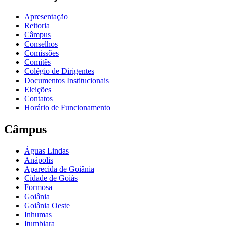
Apresentação
Reitoria
Câmpus
Conselhos
Comissões
Comitês
Colégio de Dirigentes
Documentos Institucionais
Eleições
Contatos
Horário de Funcionamento
Câmpus
Águas Lindas
Anápolis
Aparecida de Goiânia
Cidade de Goiás
Formosa
Goiânia
Goiânia Oeste
Inhumas
Itumbiara