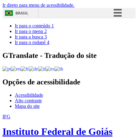
Ir direto para menu de acessibilidade.
BRASIL
Simplifique!
Ir para o conteúdo
1
Ir para o menu
2
Comunica BR
Ir para a busca
3
Ir para o rodapé
4
Participe
Acesso à informação
GTranslate - Tradução do site
Legislação
Canais
Opções de acessibilidade
Acessibilidade
Alto contraste
Mapa do site
IFG
Instituto Federal de Goiás