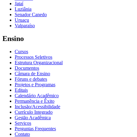
Jataí
Luziânia
Senador Canedo
Uruaçu
Valparaíso
Ensino
Cursos
Processos Seletivos
Estrutura Organizacional
Documentos
Câmara de Ensino
Fóruns e debates
Projetos e Programas
Editais
Calendário Acadêmico
Permanência e Êxito
Inclusão/Acessibilidade
Currículo Integrado
Gestão Acadêmica
Serviços
Perguntas Frequentes
Contato