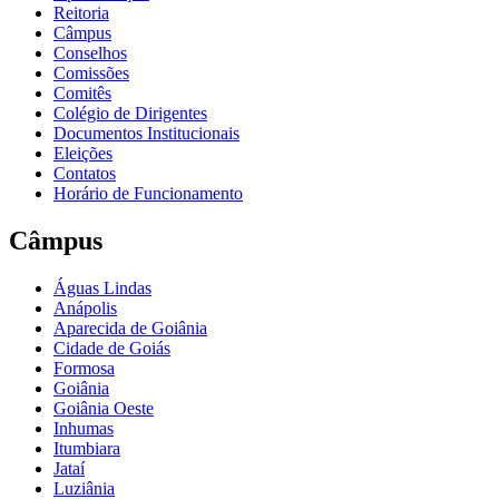
Reitoria
Câmpus
Conselhos
Comissões
Comitês
Colégio de Dirigentes
Documentos Institucionais
Eleições
Contatos
Horário de Funcionamento
Câmpus
Águas Lindas
Anápolis
Aparecida de Goiânia
Cidade de Goiás
Formosa
Goiânia
Goiânia Oeste
Inhumas
Itumbiara
Jataí
Luziânia