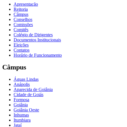
Apresentação
Reitoria
Câmpus
Conselhos
Comissões
Comitês
Colégio de Dirigentes
Documentos Institucionais
Eleições
Contatos
Horário de Funcionamento
Câmpus
Águas Lindas
Anápolis
Aparecida de Goiânia
Cidade de Goiás
Formosa
Goiânia
Goiânia Oeste
Inhumas
Itumbiara
Jataí