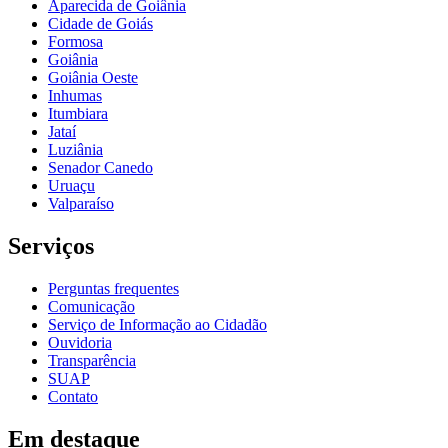
Aparecida de Goiânia
Cidade de Goiás
Formosa
Goiânia
Goiânia Oeste
Inhumas
Itumbiara
Jataí
Luziânia
Senador Canedo
Uruaçu
Valparaíso
Serviços
Perguntas frequentes
Comunicação
Serviço de Informação ao Cidadão
Ouvidoria
Transparência
SUAP
Contato
Em destaque