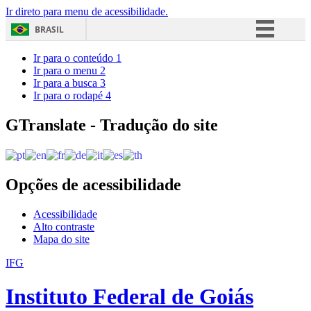
Ir direto para menu de acessibilidade.
BRASIL
Simplifique!
Ir para o conteúdo
1
Ir para o menu
2
Comunica BR
Ir para a busca
3
Ir para o rodapé
4
Participe
Acesso à informação
GTranslate - Tradução do site
Legislação
Canais
Opções de acessibilidade
Acessibilidade
Alto contraste
Mapa do site
IFG
Instituto Federal de Goiás