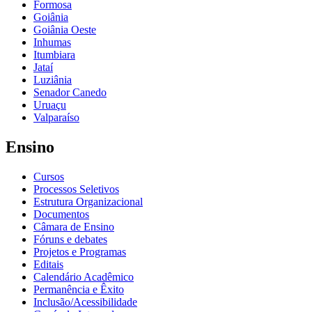
Formosa
Goiânia
Goiânia Oeste
Inhumas
Itumbiara
Jataí
Luziânia
Senador Canedo
Uruaçu
Valparaíso
Ensino
Cursos
Processos Seletivos
Estrutura Organizacional
Documentos
Câmara de Ensino
Fóruns e debates
Projetos e Programas
Editais
Calendário Acadêmico
Permanência e Êxito
Inclusão/Acessibilidade