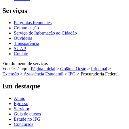
Serviços
Perguntas frequentes
Comunicação
Serviço de Informação ao Cidadão
Ouvidoria
Transparência
SUAP
Contato
Fim do menu de serviços
Você está aqui:
Página inicial
>
Goiânia Oeste
>
Principal
>
Extensão
>
Assistência Estudantil
>
IFG
>
Procuradoria Federal
Em destaque
Aluno
Egresso
Servidor
Guia de cursos
Estude no IFG
Concursos