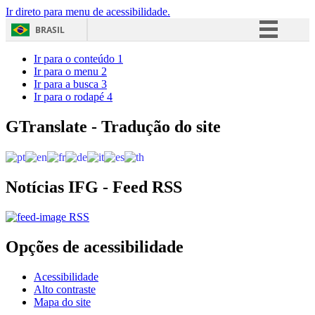
Ir direto para menu de acessibilidade.
BRASIL
Simplifique!
Ir para o conteúdo
1
Ir para o menu
2
Comunica BR
Ir para a busca
3
Ir para o rodapé
4
Participe
Acesso à informação
GTranslate - Tradução do site
Legislação
Canais
Notícias IFG - Feed RSS
RSS
Opções de acessibilidade
Acessibilidade
Alto contraste
Mapa do site