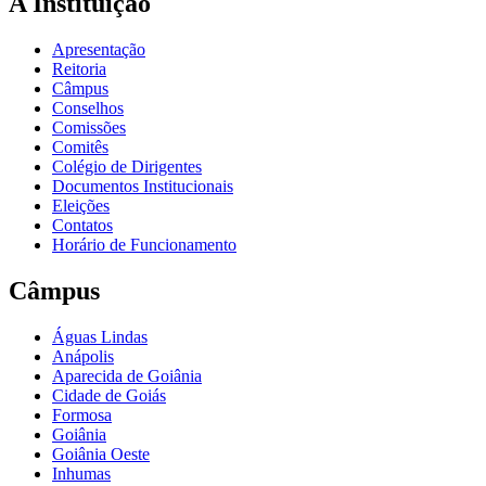
A Instituição
Apresentação
Reitoria
Câmpus
Conselhos
Comissões
Comitês
Colégio de Dirigentes
Documentos Institucionais
Eleições
Contatos
Horário de Funcionamento
Câmpus
Águas Lindas
Anápolis
Aparecida de Goiânia
Cidade de Goiás
Formosa
Goiânia
Goiânia Oeste
Inhumas