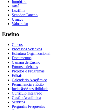
Itumbiara
Jataí
Luziânia
Senador Canedo
Uruaçu
Valparaíso
Ensino
Cursos
Processos Seletivos
Estrutura Organizacional
Documentos
Câmara de Ensino
Fóruns e debates
Projetos e Programas
Editais
Calendário Acadêmico
Permanência e Êxito
Inclusão/Acessibilidade
Currículo Integrado
Gestão Acadêmica
Serviços
Perguntas Frequentes