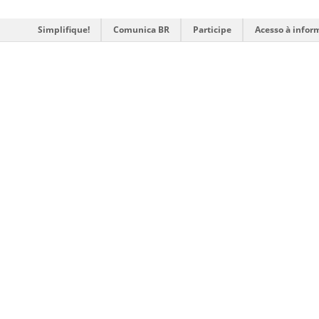
Simplifique!
Comunica BR
Participe
Acesso à infor