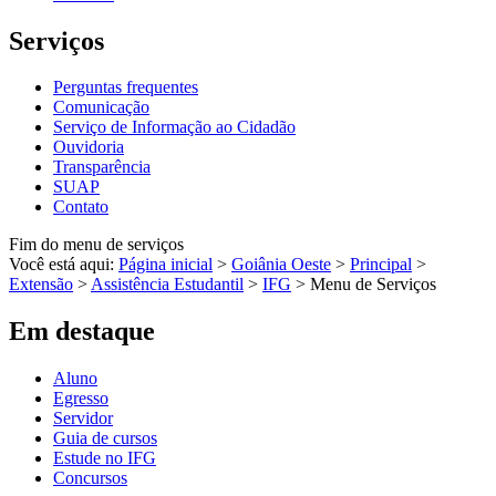
Serviços
Perguntas frequentes
Comunicação
Serviço de Informação ao Cidadão
Ouvidoria
Transparência
SUAP
Contato
Fim do menu de serviços
Você está aqui:
Página inicial
>
Goiânia Oeste
>
Principal
>
Extensão
>
Assistência Estudantil
>
IFG
>
Menu de Serviços
Em destaque
Aluno
Egresso
Servidor
Guia de cursos
Estude no IFG
Concursos