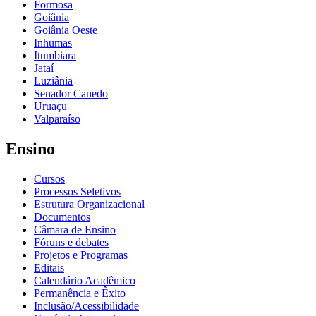
Formosa
Goiânia
Goiânia Oeste
Inhumas
Itumbiara
Jataí
Luziânia
Senador Canedo
Uruaçu
Valparaíso
Ensino
Cursos
Processos Seletivos
Estrutura Organizacional
Documentos
Câmara de Ensino
Fóruns e debates
Projetos e Programas
Editais
Calendário Acadêmico
Permanência e Êxito
Inclusão/Acessibilidade