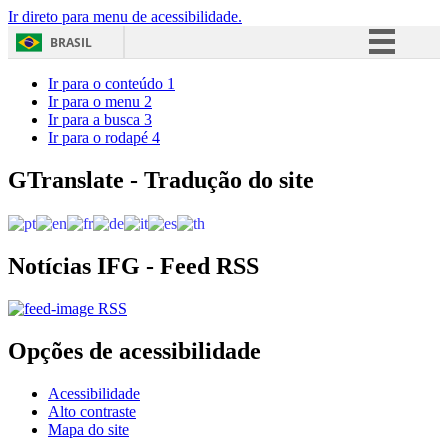
Ir direto para menu de acessibilidade.
BRASIL
Simplifique!
Ir para o conteúdo
1
Ir para o menu
2
Comunica BR
Ir para a busca
3
Ir para o rodapé
4
Participe
Acesso à informação
GTranslate - Tradução do site
Legislação
Canais
Notícias IFG - Feed RSS
RSS
Opções de acessibilidade
Acessibilidade
Alto contraste
Mapa do site