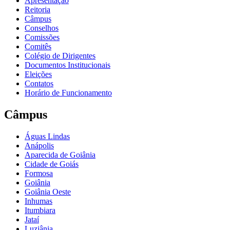
Apresentação
Reitoria
Câmpus
Conselhos
Comissões
Comitês
Colégio de Dirigentes
Documentos Institucionais
Eleições
Contatos
Horário de Funcionamento
Câmpus
Águas Lindas
Anápolis
Aparecida de Goiânia
Cidade de Goiás
Formosa
Goiânia
Goiânia Oeste
Inhumas
Itumbiara
Jataí
Luziânia