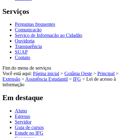
Serviços
Perguntas frequentes
Comunicação
Serviço de Informação ao Cidadão
Ouvidoria
Transparência
SUAP
Contato
Fim do menu de serviços
Você está aqui:
Página inicial
>
Goiânia Oeste
>
Principal
>
Extensão
>
Assistência Estudantil
>
IFG
>
Lei de acesso à
informação
Em destaque
Aluno
Egresso
Servidor
Guia de cursos
Estude no IFG