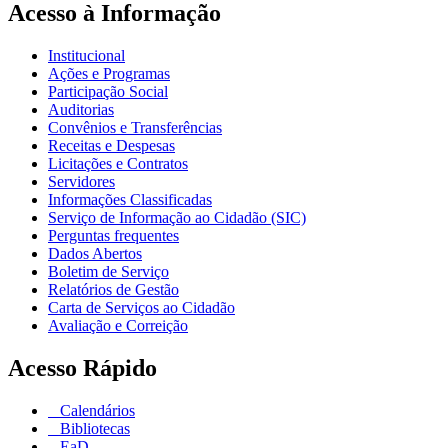
Acesso à Informação
Institucional
Ações e Programas
Participação Social
Auditorias
Convênios e Transferências
Receitas e Despesas
Licitações e Contratos
Servidores
Informações Classificadas
Serviço de Informação ao Cidadão (SIC)
Perguntas frequentes
Dados Abertos
Boletim de Serviço
Relatórios de Gestão
Carta de Serviços ao Cidadão
Avaliação e Correição
Acesso Rápido
Calendários
Bibliotecas
EaD