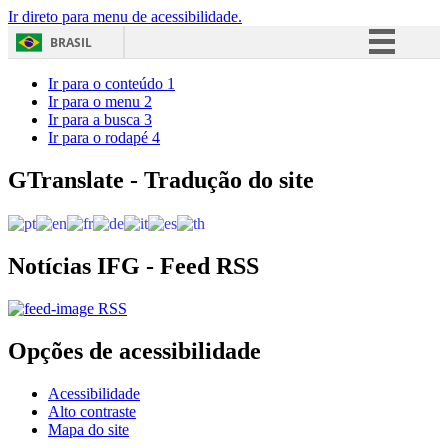
Ir direto para menu de acessibilidade.
BRASIL
Simplifique!
Ir para o conteúdo
1
Ir para o menu
2
Comunica BR
Ir para a busca
3
Ir para o rodapé
4
Participe
Acesso à informação
GTranslate - Tradução do site
Legislação
Canais
Notícias IFG - Feed RSS
RSS
Opções de acessibilidade
Acessibilidade
Alto contraste
Mapa do site