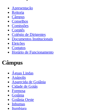
Apresentação
Reitoria
Câmpus
Conselhos
Comissões
Comitês
Colégio de Dirigentes
Documentos Institucionais
Eleições
Contatos
Horário de Funcionamento
Câmpus
Águas Lindas
Anápolis
Aparecida de Goiânia
Cidade de Goiás
Formosa
Goiânia
Goiânia Oeste
Inhumas
Itumbiara