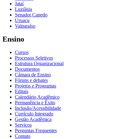
Jataí
Luziânia
Senador Canedo
Uruaçu
Valparaíso
Ensino
Cursos
Processos Seletivos
Estrutura Organizacional
Documentos
Câmara de Ensino
Fóruns e debates
Projetos e Programas
Editais
Calendário Acadêmico
Permanência e Êxito
Inclusão/Acessibilidade
Currículo Integrado
Gestão Acadêmica
Serviços
Perguntas Frequentes
Contato