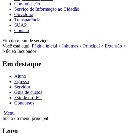
Comunicação
Serviço de Informação ao Cidadão
Ouvidoria
Transparência
SUAP
Contato
Fim do menu de serviços
Você está aqui:
Página inicial
>
Inhumas
>
Principal
>
Extensão
>
Núcleo Incubador
Em destaque
Aluno
Egresso
Servidor
Guia de cursos
Estude no IFG
Concursos
Menu
Início do menu principal
Logo