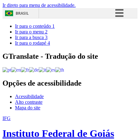
Ir direto para menu de acessibilidade.
BRASIL
Simplifique!
Ir para o conteúdo
1
Ir para o menu
2
Comunica BR
Ir para a busca
3
Ir para o rodapé
4
Participe
Acesso à informação
GTranslate - Tradução do site
Legislação
Canais
Opções de acessibilidade
Acessibilidade
Alto contraste
Mapa do site
IFG
Instituto Federal de Goiás