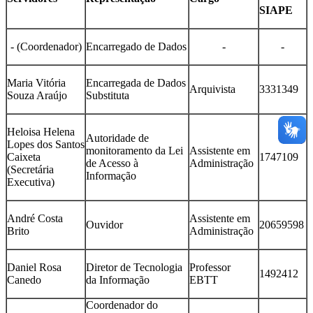
SIAPE
- (Coordenador)
Encarregado de Dados
-
-
Maria Vitória
Encarregada de Dados
Arquivista
3331349
Souza Araújo
Substituta
Heloisa Helena
Autoridade de
Lopes dos Santos
monitoramento da Lei
Assistente em
Caixeta
1747109
de Acesso à
Administração
(Secretária
Informação
Executiva)
André Costa
Assistente em
Ouvidor
20659598
Brito
Administração
Daniel Rosa
Diretor de Tecnologia
Professor
1492412
Canedo
da Informação
EBTT
Coordenador do