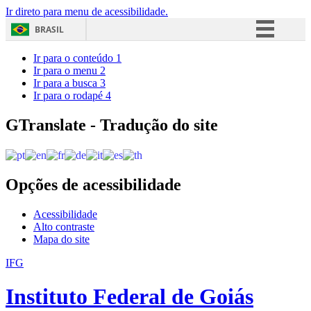
Ir direto para menu de acessibilidade.
BRASIL
Simplifique!
Ir para o conteúdo
1
Ir para o menu
2
Comunica BR
Ir para a busca
3
Ir para o rodapé
4
Participe
Acesso à informação
GTranslate - Tradução do site
Legislação
Canais
Opções de acessibilidade
Acessibilidade
Alto contraste
Mapa do site
IFG
Instituto Federal de Goiás