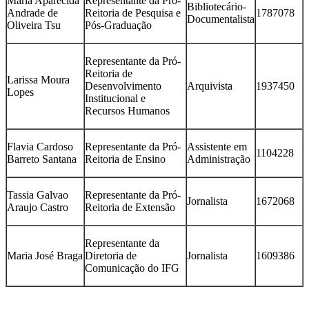
Maria Aparecida
Representante da Pró-
Bibliotecário-
Andrade de
Reitoria de Pesquisa e
1787078
Documentalista
Oliveira Tsu
Pós-Graduação
Representante da Pró-
Reitoria de
Larissa Moura
Desenvolvimento
Arquivista
1937450
Lopes
Institucional e
Recursos Humanos
Flavia Cardoso
Representante da Pró-
Assistente em
1104228
Barreto Santana
Reitoria de Ensino
Administração
Tassia Galvao
Representante da Pró-
Jornalista
1672068
Araujo Castro
Reitoria de Extensão
Representante da
Maria José Braga
Diretoria de
Jornalista
1609386
Comunicação do IFG