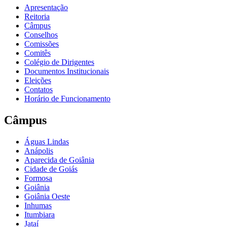
Apresentação
Reitoria
Câmpus
Conselhos
Comissões
Comitês
Colégio de Dirigentes
Documentos Institucionais
Eleições
Contatos
Horário de Funcionamento
Câmpus
Águas Lindas
Anápolis
Aparecida de Goiânia
Cidade de Goiás
Formosa
Goiânia
Goiânia Oeste
Inhumas
Itumbiara
Jataí