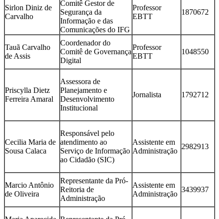
Comitê Gestor de
Sirlon Diniz de
Professor
Segurança da
1870672
Carvalho
EBTT
Informação e das
Comunicações do IFG
Coordenador do
Tauã Carvalho
Professor
Comitê de Governança
1048550
de Assis
EBTT
Digital
Assessora de
Priscylla Dietz
Planejamento e
Jornalista
1792712
Ferreira Amaral
Desenvolvimento
Institucional
Responsável pelo
Cecilia Maria de
atendimento ao
Assistente em
2982913
Sousa Calaca
Serviço de Informação
Administração
ao Cidadão (SIC)
Representante da Pró-
Marcio Antônio
Assistente em
Reitoria de
3439937
de Oliveira
Administração
Administração