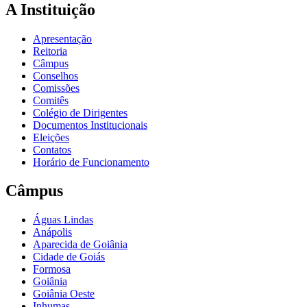
A Instituição
Apresentação
Reitoria
Câmpus
Conselhos
Comissões
Comitês
Colégio de Dirigentes
Documentos Institucionais
Eleições
Contatos
Horário de Funcionamento
Câmpus
Águas Lindas
Anápolis
Aparecida de Goiânia
Cidade de Goiás
Formosa
Goiânia
Goiânia Oeste
Inhumas