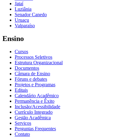
Jataí
Luziânia
Senador Canedo
Uruaçu
Valparaíso
Ensino
Cursos
Processos Seletivos
Estrutura Organizacional
Documentos
Câmara de Ensino
Fóruns e debates
Projetos e Programas
Editais
Calendário Acadêmico
Permanência e Êxito
Inclusão/Acessibilidade
Currículo Integrado
Gestão Acadêmica
Serviços
Perguntas Frequentes
Contato