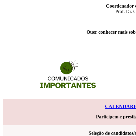
Coordenador 
Prof. Dr. 
Quer conhecer mais s
CALENDÁRIO
Participem e prest
Seleção de candidatos/a