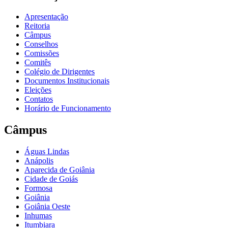
Apresentação
Reitoria
Câmpus
Conselhos
Comissões
Comitês
Colégio de Dirigentes
Documentos Institucionais
Eleições
Contatos
Horário de Funcionamento
Câmpus
Águas Lindas
Anápolis
Aparecida de Goiânia
Cidade de Goiás
Formosa
Goiânia
Goiânia Oeste
Inhumas
Itumbiara