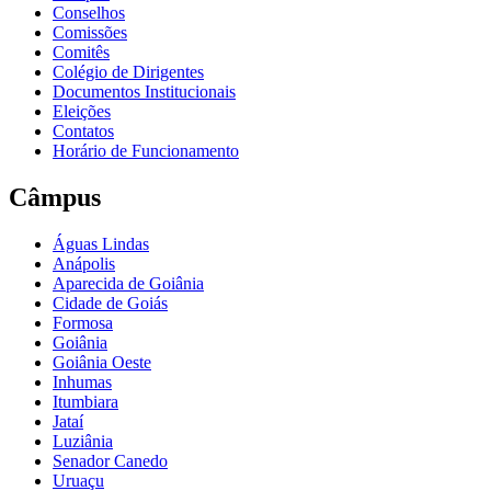
Conselhos
Comissões
Comitês
Colégio de Dirigentes
Documentos Institucionais
Eleições
Contatos
Horário de Funcionamento
Câmpus
Águas Lindas
Anápolis
Aparecida de Goiânia
Cidade de Goiás
Formosa
Goiânia
Goiânia Oeste
Inhumas
Itumbiara
Jataí
Luziânia
Senador Canedo
Uruaçu