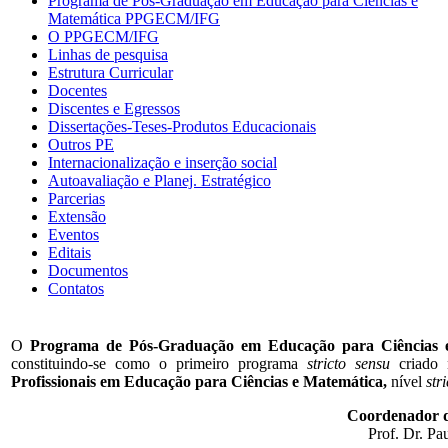
Programa de Pós-Graduação em Educação para Ciências e
Matemática PPGECM/IFG
O PPGECM/IFG
Linhas de pesquisa
Estrutura Curricular
Docentes
Discentes e Egressos
Dissertações-Teses-Produtos Educacionais
Outros PE
Internacionalização e inserção social
Autoavaliação e Planej. Estratégico
Parcerias
Extensão
Eventos
Editais
Documentos
Contatos
O
Programa de Pós-Graduação em Educação para Ciências
constituindo-se como o primeiro programa
stricto sensu
criado n
Profissionais em Educação para Ciências e Matemática
,
nível
str
Coordenador d
Prof. Dr. Pa