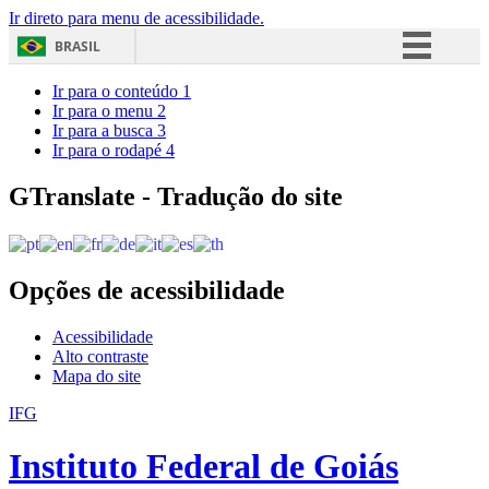
Ir direto para menu de acessibilidade.
BRASIL
Simplifique!
Ir para o conteúdo
1
Ir para o menu
2
Comunica BR
Ir para a busca
3
Ir para o rodapé
4
Participe
Acesso à informação
GTranslate - Tradução do site
Legislação
Canais
Opções de acessibilidade
Acessibilidade
Alto contraste
Mapa do site
IFG
Instituto Federal de Goiás