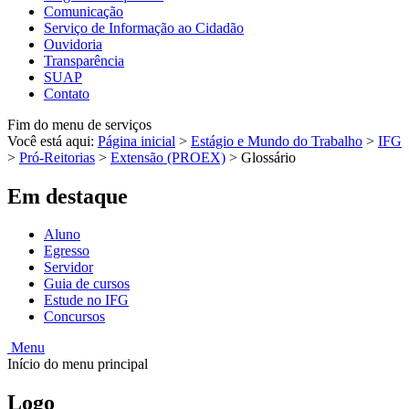
Comunicação
Serviço de Informação ao Cidadão
Ouvidoria
Transparência
SUAP
Contato
Fim do menu de serviços
Você está aqui:
Página inicial
>
Estágio e Mundo do Trabalho
>
IFG
>
Pró-Reitorias
>
Extensão (PROEX)
>
Glossário
Em destaque
Aluno
Egresso
Servidor
Guia de cursos
Estude no IFG
Concursos
Menu
Início do menu principal
Logo