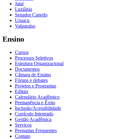
Jataí
Luziânia
Senador Canedo
Uruaçu
Valparaíso
Ensino
Cursos
Processos Seletivos
Estrutura Organizacional
Documentos
Câmara de Ensino
Fóruns e debates
Projetos e Programas
Editais
Calendário Acadêmico
Permanência e Êxito
Inclusão/Acessibilidade
Currículo Integrado
Gestão Acadêmica
Serviços
Perguntas Frequentes
Contato