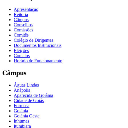
Apresentação
Reitoria
Câmpus
Conselhos
Comissões
Comitês
Colégio de Dirigentes
Documentos Institucionais
Eleições
Contatos
Horário de Funcionamento
Câmpus
Águas Lindas
Anápolis
Aparecida de Goiânia
Cidade de Goiás
Formosa
Goiânia
Goiânia Oeste
Inhumas
Itumbiara