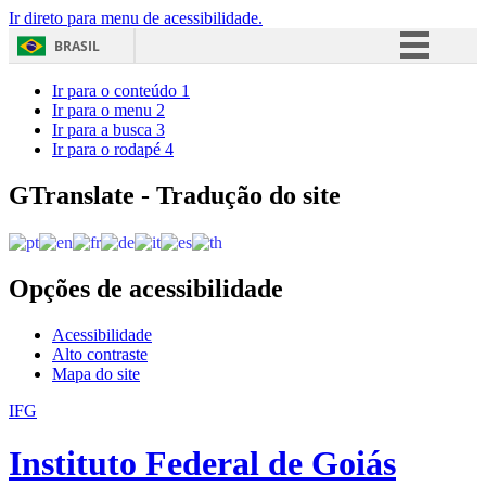
Ir direto para menu de acessibilidade.
BRASIL
Simplifique!
Ir para o conteúdo
1
Ir para o menu
2
Comunica BR
Ir para a busca
3
Ir para o rodapé
4
Participe
Acesso à informação
GTranslate - Tradução do site
Legislação
Canais
Opções de acessibilidade
Acessibilidade
Alto contraste
Mapa do site
IFG
Instituto Federal de Goiás