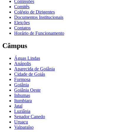
Comissões
Comitês
Colégio de Dirigentes
Documentos Institucionais
Eleições
Contatos
Horário de Funcionamento
Câmpus
Águas Lindas
Anápolis
Aparecida de Goiânia
Cidade de Goiás
Formosa
Goiânia
Goiânia Oeste
Inhumas
Itumbiara
Jataí
Luziânia
Senador Canedo
Uruaçu
Valparaíso