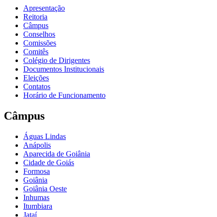
Apresentação
Reitoria
Câmpus
Conselhos
Comissões
Comitês
Colégio de Dirigentes
Documentos Institucionais
Eleições
Contatos
Horário de Funcionamento
Câmpus
Águas Lindas
Anápolis
Aparecida de Goiânia
Cidade de Goiás
Formosa
Goiânia
Goiânia Oeste
Inhumas
Itumbiara
Jataí