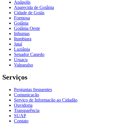
Anápolis
Aparecida de Goiânia
Cidade de Goiás
Formosa
Goiânia
Goiânia Oeste
Inhumas
Itumbiara
Jataí
Luziânia
Senador Canedo
Uruaçu
Valparaíso
Serviços
Perguntas frequentes
Comunicação
Serviço de Informação ao Cidadão
Ouvidoria
Transparência
SUAP
Contato