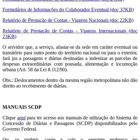
Formulários de Informações do Colaborador Eventual (doc 37KB)
Relatório de Prestação de Contas - Viagens Nacionais (doc 22KB)
Relatório de Prestação de Contas - Viagens Internacionais (doc
23KB)
O servidor que, a serviço, afastar-se da sede em caráter eventual ou
transitório para outro ponto do território nacional ou para o exterior,
fará jus a passagens e diárias destinadas a indenizar as parcelas de
despesas extraordinárias com pousada, alimentação e locomoção
urbana (Art. 58 da Lei 8.112/90).
Obs.: Deslocamentos dentro da mesma região metropolitana não dão
direito ao recebimento de diárias.
MANUAIS SCDP
Clique
aqui
para ter acesso aos manuais de utilização do Sistema de
Concessão de Diárias e Passagens (SCDP) disponibilizados pelo
Governo Federal.
Ou, se preferir, copie e cole o seguinte endereço no