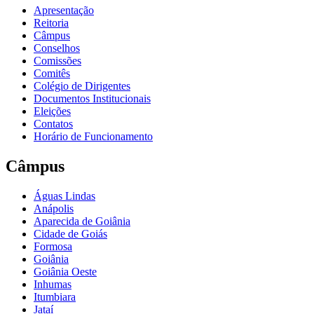
Apresentação
Reitoria
Câmpus
Conselhos
Comissões
Comitês
Colégio de Dirigentes
Documentos Institucionais
Eleições
Contatos
Horário de Funcionamento
Câmpus
Águas Lindas
Anápolis
Aparecida de Goiânia
Cidade de Goiás
Formosa
Goiânia
Goiânia Oeste
Inhumas
Itumbiara
Jataí