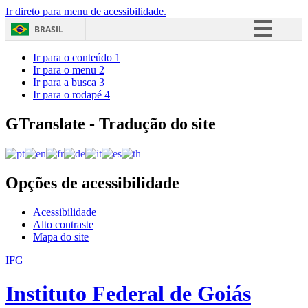
Ir direto para menu de acessibilidade.
BRASIL
Simplifique!
Ir para o conteúdo
1
Ir para o menu
2
Comunica BR
Ir para a busca
3
Ir para o rodapé
4
Participe
Acesso à informação
GTranslate - Tradução do site
Legislação
Canais
Opções de acessibilidade
Acessibilidade
Alto contraste
Mapa do site
IFG
Instituto Federal de Goiás