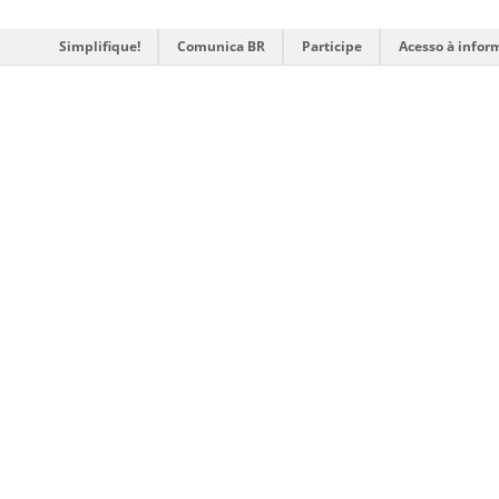
Simplifique!
Comunica BR
Participe
Acesso à infor