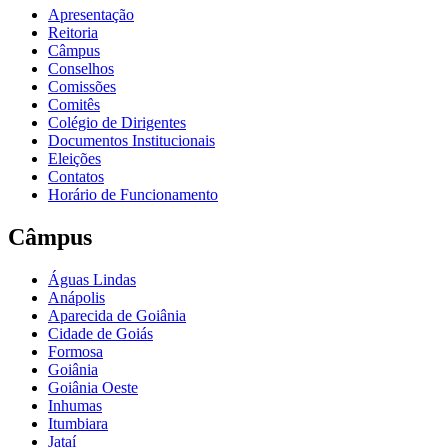
Apresentação
Reitoria
Câmpus
Conselhos
Comissões
Comitês
Colégio de Dirigentes
Documentos Institucionais
Eleições
Contatos
Horário de Funcionamento
Câmpus
Águas Lindas
Anápolis
Aparecida de Goiânia
Cidade de Goiás
Formosa
Goiânia
Goiânia Oeste
Inhumas
Itumbiara
Jataí