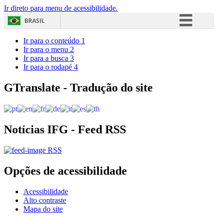
Ir direto para menu de acessibilidade.
BRASIL
Simplifique!
Ir para o conteúdo
1
Ir para o menu
2
Comunica BR
Ir para a busca
3
Ir para o rodapé
4
Participe
Acesso à informação
GTranslate - Tradução do site
Legislação
Canais
Notícias IFG - Feed RSS
RSS
Opções de acessibilidade
Acessibilidade
Alto contraste
Mapa do site