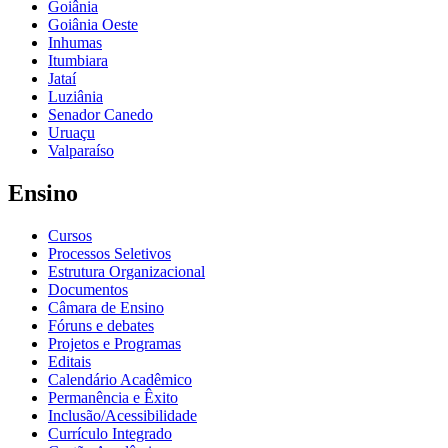
Goiânia
Goiânia Oeste
Inhumas
Itumbiara
Jataí
Luziânia
Senador Canedo
Uruaçu
Valparaíso
Ensino
Cursos
Processos Seletivos
Estrutura Organizacional
Documentos
Câmara de Ensino
Fóruns e debates
Projetos e Programas
Editais
Calendário Acadêmico
Permanência e Êxito
Inclusão/Acessibilidade
Currículo Integrado