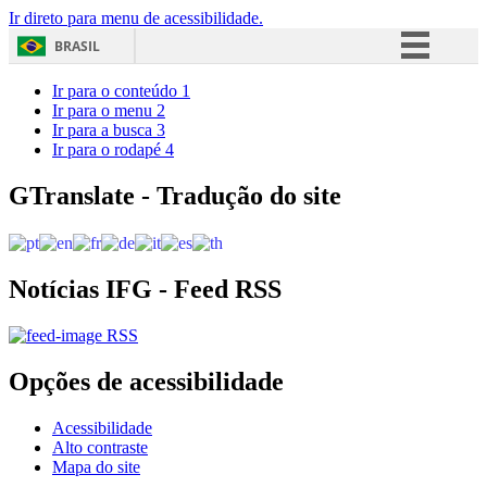
Ir direto para menu de acessibilidade.
BRASIL
Simplifique!
Ir para o conteúdo
1
Ir para o menu
2
Comunica BR
Ir para a busca
3
Ir para o rodapé
4
Participe
Acesso à informação
GTranslate - Tradução do site
Legislação
Canais
Notícias IFG - Feed RSS
RSS
Opções de acessibilidade
Acessibilidade
Alto contraste
Mapa do site