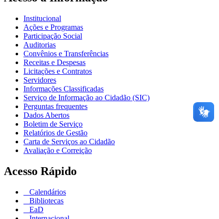
Institucional
Ações e Programas
Participação Social
Auditorias
Convênios e Transferências
Receitas e Despesas
Licitações e Contratos
Servidores
Informações Classificadas
Serviço de Informação ao Cidadão (SIC)
Perguntas frequentes
Dados Abertos
Boletim de Serviço
Relatórios de Gestão
Carta de Serviços ao Cidadão
Avaliação e Correição
Acesso Rápido
Calendários
Bibliotecas
EaD
Internacional