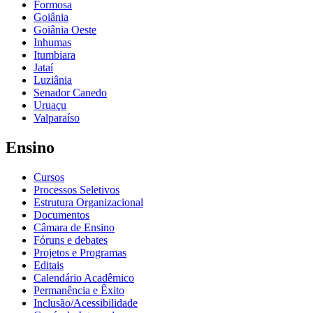
Formosa
Goiânia
Goiânia Oeste
Inhumas
Itumbiara
Jataí
Luziânia
Senador Canedo
Uruaçu
Valparaíso
Ensino
Cursos
Processos Seletivos
Estrutura Organizacional
Documentos
Câmara de Ensino
Fóruns e debates
Projetos e Programas
Editais
Calendário Acadêmico
Permanência e Êxito
Inclusão/Acessibilidade