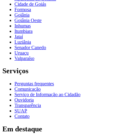
Cidade de Goiás
Formosa
Goiânia
Goiânia Oeste
Inhumas
Itumbiara
Jataí
Luziânia
Senador Canedo
Uruaçu
Valparaíso
Serviços
Perguntas frequentes
Comunicação
Serviço de Informação ao Cidadão
Ouvidoria
Transparência
SUAP
Contato
Em destaque