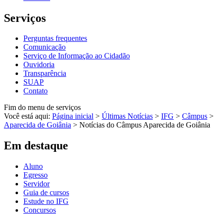
Serviços
Perguntas frequentes
Comunicação
Serviço de Informação ao Cidadão
Ouvidoria
Transparência
SUAP
Contato
Fim do menu de serviços
Você está aqui:
Página inicial
>
Últimas Notícias
>
IFG
>
Câmpus
>
Aparecida de Goiânia
>
Notícias do Câmpus Aparecida de Goiânia
Em destaque
Aluno
Egresso
Servidor
Guia de cursos
Estude no IFG
Concursos