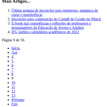
Mais Artigos...
Última semana de inscrições para reingresso, mudança de
curso e transferência
Inscrições para composição do Comitê de Gestão do Pibicti
E-book traz experiências e reflexões de professores e
pesquisadores da Educação de Jovens e Adultos
IFG publica calendários acadêmicos de 2022
Página 9 de 56
Início
Ant
4
5
6
7
8
9
10
11
12
13
Próximo
Fim