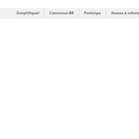
Simplifique!
Comunica BR
Participe
Acesso à infor