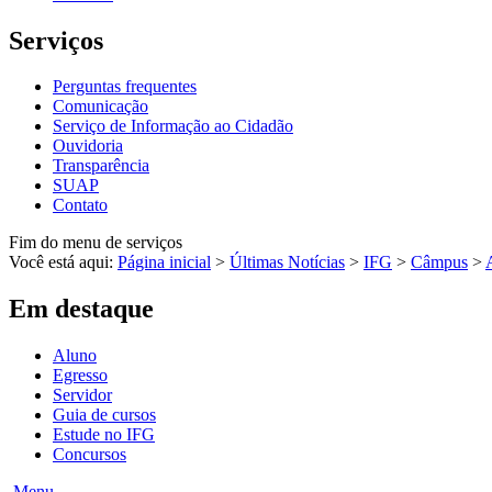
Serviços
Perguntas frequentes
Comunicação
Serviço de Informação ao Cidadão
Ouvidoria
Transparência
SUAP
Contato
Fim do menu de serviços
Você está aqui:
Página inicial
>
Últimas Notícias
>
IFG
>
Câmpus
>
Em destaque
Aluno
Egresso
Servidor
Guia de cursos
Estude no IFG
Concursos
Menu