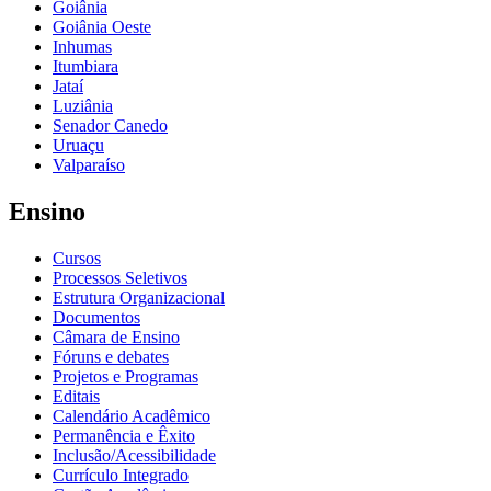
Goiânia
Goiânia Oeste
Inhumas
Itumbiara
Jataí
Luziânia
Senador Canedo
Uruaçu
Valparaíso
Ensino
Cursos
Processos Seletivos
Estrutura Organizacional
Documentos
Câmara de Ensino
Fóruns e debates
Projetos e Programas
Editais
Calendário Acadêmico
Permanência e Êxito
Inclusão/Acessibilidade
Currículo Integrado