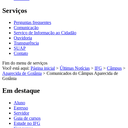
Serviços
Perguntas frequentes
Comunicação
Serviço de Informação ao Cidadão
Ouvidoria
Transparência
SUAP
Contato
Fim do menu de serviços
Você está aqui:
Página inicial
>
Últimas Notícias
>
IFG
>
Câmpus
>
Aparecida de Goiânia
>
Comunicados do Câmpus Aparecida de
Goiânia
Em destaque
Aluno
Egresso
Servidor
Guia de cursos
Estude no IFG