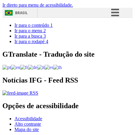
Ir direto para menu de acessibilidade.
BRASIL
Simplifique!
Ir para o conteúdo
1
Ir para o menu
2
Comunica BR
Ir para a busca
3
Ir para o rodapé
4
Participe
Acesso à informação
GTranslate - Tradução do site
Legislação
Canais
Notícias IFG - Feed RSS
RSS
Opções de acessibilidade
Acessibilidade
Alto contraste
Mapa do site