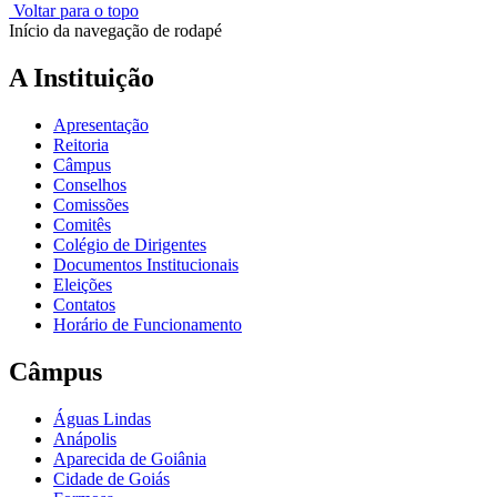
Voltar para o topo
Início da navegação de rodapé
A Instituição
Apresentação
Reitoria
Câmpus
Conselhos
Comissões
Comitês
Colégio de Dirigentes
Documentos Institucionais
Eleições
Contatos
Horário de Funcionamento
Câmpus
Águas Lindas
Anápolis
Aparecida de Goiânia
Cidade de Goiás