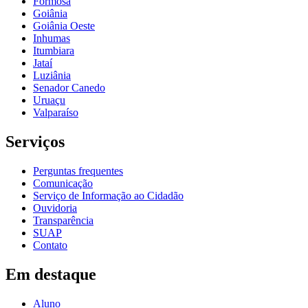
Formosa
Goiânia
Goiânia Oeste
Inhumas
Itumbiara
Jataí
Luziânia
Senador Canedo
Uruaçu
Valparaíso
Serviços
Perguntas frequentes
Comunicação
Serviço de Informação ao Cidadão
Ouvidoria
Transparência
SUAP
Contato
Em destaque
Aluno