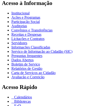
Acesso à Informação
Institucional
Ações e Programas
Participação Social
Auditorias
Convênios e Transferências
Receitas e Despesas
Licitações e Contratos
Servidores
Informações Classificadas
Serviço de Informação ao Cidadão (SIC)
Perguntas frequentes
Dados Abertos
Boletim de Serviço
Relatórios de Gestão
Carta de Serviços ao Cidadão
Avaliação e Correição
Acesso Rápido
Calendários
Bibliotecas
EaD