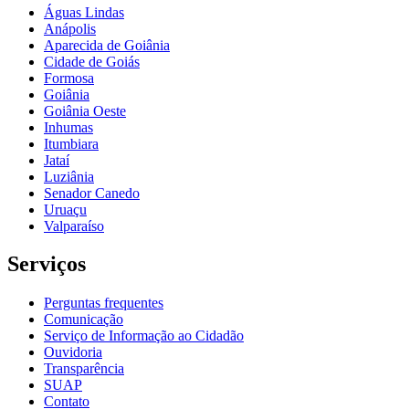
Águas Lindas
Anápolis
Aparecida de Goiânia
Cidade de Goiás
Formosa
Goiânia
Goiânia Oeste
Inhumas
Itumbiara
Jataí
Luziânia
Senador Canedo
Uruaçu
Valparaíso
Serviços
Perguntas frequentes
Comunicação
Serviço de Informação ao Cidadão
Ouvidoria
Transparência
SUAP
Contato