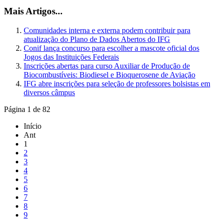
Mais Artigos...
Comunidades interna e externa podem contribuir para
atualização do Plano de Dados Abertos do IFG
Conif lança concurso para escolher a mascote oficial dos
Jogos das Instituições Federais
Inscrições abertas para curso Auxiliar de Produção de
Biocombustíveis: Biodiesel e Bioquerosene de Aviação
IFG abre inscrições para seleção de professores bolsistas em
diversos câmpus
Página 1 de 82
Início
Ant
1
2
3
4
5
6
7
8
9