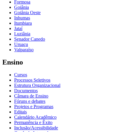
Formosa
Goiânia
Goiânia Oeste
Inhumas
Itumbiara
Jataí
Luziânia
Senador Canedo
Uruaçu
Valparaíso
Ensino
Cursos
Processos Seletivos
Estrutura Organizacional
Documentos
Câmara de Ensino
Fóruns e debates
Projetos e Programas
Editais
Calendário Acadêmico
Permanência e Êxito
Inclusão/Acessibilidade