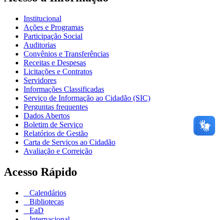
Institucional
Ações e Programas
Participação Social
Auditorias
Convênios e Transferências
Receitas e Despesas
Licitações e Contratos
Servidores
Informações Classificadas
Serviço de Informação ao Cidadão (SIC)
Perguntas frequentes
Dados Abertos
Boletim de Serviço
Relatórios de Gestão
Carta de Serviços ao Cidadão
Avaliação e Correição
Acesso Rápido
Calendários
Bibliotecas
EaD
Internacional