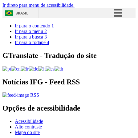
Ir direto para menu de acessibilidade.
BRASIL
Simplifique!
Ir para o conteúdo
1
Ir para o menu
2
Comunica BR
Ir para a busca
3
Ir para o rodapé
4
Participe
Acesso à informação
GTranslate - Tradução do site
Legislação
Canais
Notícias IFG - Feed RSS
RSS
Opções de acessibilidade
Acessibilidade
Alto contraste
Mapa do site