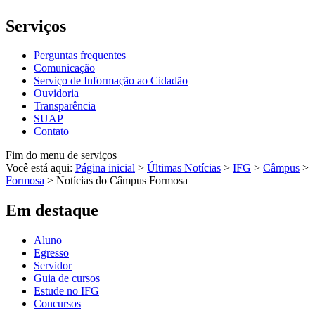
Serviços
Perguntas frequentes
Comunicação
Serviço de Informação ao Cidadão
Ouvidoria
Transparência
SUAP
Contato
Fim do menu de serviços
Você está aqui:
Página inicial
>
Últimas Notícias
>
IFG
>
Câmpus
>
Formosa
>
Notícias do Câmpus Formosa
Em destaque
Aluno
Egresso
Servidor
Guia de cursos
Estude no IFG
Concursos