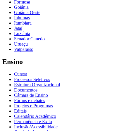
Formosa
Goiânia
Goiânia Oeste
Inhumas
Itumbiara
Jataí
Luziânia
Senador Canedo
Uruaçu
Valparaíso
Ensino
Cursos
Processos Seletivos
Estrutura Organizacional
Documentos
Câmara de Ensino
Fóruns e debates
Projetos e Programas
Editais
Calendário Acadêmico
Permanência e Êxito
Inclusão/Acessibilidade