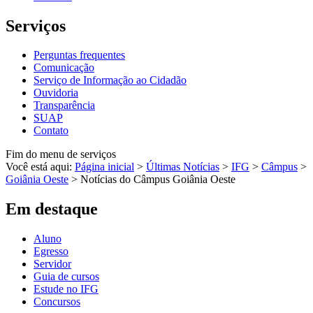
Serviços
Perguntas frequentes
Comunicação
Serviço de Informação ao Cidadão
Ouvidoria
Transparência
SUAP
Contato
Fim do menu de serviços
Você está aqui:
Página inicial
>
Últimas Notícias
>
IFG
>
Câmpus
>
Goiânia Oeste
>
Notícias do Câmpus Goiânia Oeste
Em destaque
Aluno
Egresso
Servidor
Guia de cursos
Estude no IFG
Concursos