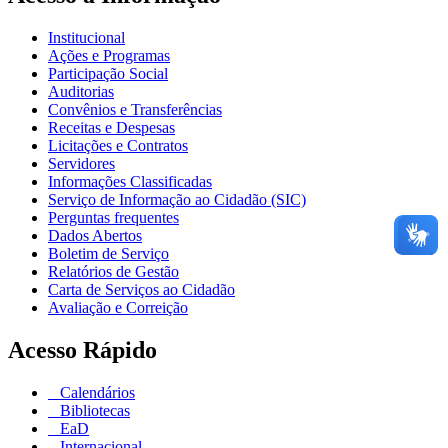
Institucional
Ações e Programas
Participação Social
Auditorias
Convênios e Transferências
Receitas e Despesas
Licitações e Contratos
Servidores
Informações Classificadas
Serviço de Informação ao Cidadão (SIC)
Perguntas frequentes
Dados Abertos
Boletim de Serviço
Relatórios de Gestão
Carta de Serviços ao Cidadão
Avaliação e Correição
Acesso Rápido
Calendários
Bibliotecas
EaD
Internacional