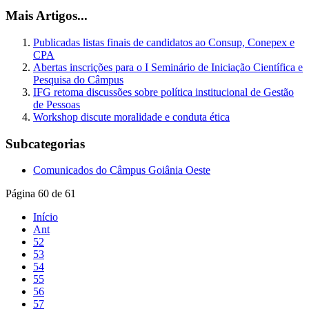
Mais Artigos...
Publicadas listas finais de candidatos ao Consup, Conepex e
CPA
Abertas inscrições para o I Seminário de Iniciação Científica e
Pesquisa do Câmpus
IFG retoma discussões sobre política institucional de Gestão
de Pessoas
Workshop discute moralidade e conduta ética
Subcategorias
Comunicados do Câmpus Goiânia Oeste
Página 60 de 61
Início
Ant
52
53
54
55
56
57