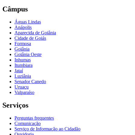
Câmpus
Águas Lindas
Anápolis
Aparecida de Goiânia
Cidade de Goiás
Formosa
Goiânia
Goiânia Oeste
Inhumas
Itumbiara
Jataí
Luziânia
Senador Canedo
Uruaçu
Valparaíso
Serviços
Perguntas frequentes
Comunicação
Serviço de Informação ao Cidadão
Ouvidoria