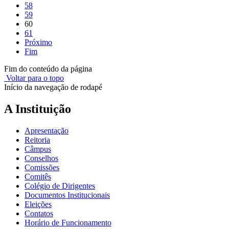
58
59
60
61
Próximo
Fim
Fim do conteúdo da página
Voltar para o topo
Início da navegação de rodapé
A Instituição
Apresentação
Reitoria
Câmpus
Conselhos
Comissões
Comitês
Colégio de Dirigentes
Documentos Institucionais
Eleições
Contatos
Horário de Funcionamento