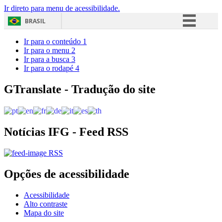
Ir direto para menu de acessibilidade.
BRASIL
Simplifique!
Ir para o conteúdo
1
Ir para o menu
2
Comunica BR
Ir para a busca
3
Ir para o rodapé
4
Participe
Acesso à informação
GTranslate - Tradução do site
Legislação
Canais
Notícias IFG - Feed RSS
RSS
Opções de acessibilidade
Acessibilidade
Alto contraste
Mapa do site