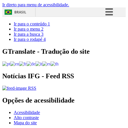
Ir direto para menu de acessibilidade.
BRASIL
Simplifique!
Ir para o conteúdo
1
Ir para o menu
2
Comunica BR
Ir para a busca
3
Ir para o rodapé
4
Participe
Acesso à informação
GTranslate - Tradução do site
Legislação
Canais
Notícias IFG - Feed RSS
RSS
Opções de acessibilidade
Acessibilidade
Alto contraste
Mapa do site