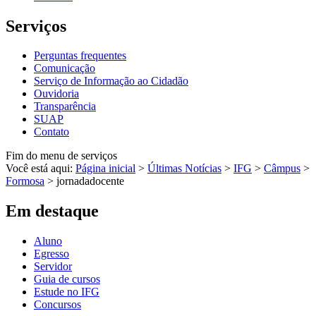
Serviços
Perguntas frequentes
Comunicação
Serviço de Informação ao Cidadão
Ouvidoria
Transparência
SUAP
Contato
Fim do menu de serviços
Você está aqui:
Página inicial
>
Últimas Notícias
>
IFG
>
Câmpus
>
Formosa
>
jornadadocente
Em destaque
Aluno
Egresso
Servidor
Guia de cursos
Estude no IFG
Concursos