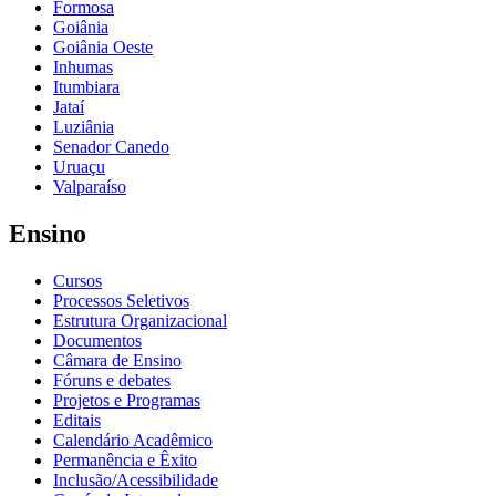
Formosa
Goiânia
Goiânia Oeste
Inhumas
Itumbiara
Jataí
Luziânia
Senador Canedo
Uruaçu
Valparaíso
Ensino
Cursos
Processos Seletivos
Estrutura Organizacional
Documentos
Câmara de Ensino
Fóruns e debates
Projetos e Programas
Editais
Calendário Acadêmico
Permanência e Êxito
Inclusão/Acessibilidade