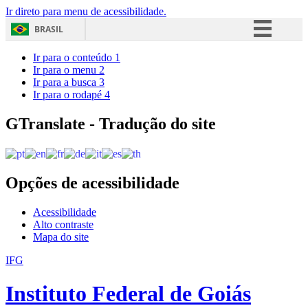
Ir direto para menu de acessibilidade.
BRASIL
Simplifique!
Ir para o conteúdo
1
Ir para o menu
2
Comunica BR
Ir para a busca
3
Ir para o rodapé
4
Participe
Acesso à informação
GTranslate - Tradução do site
Legislação
Canais
Opções de acessibilidade
Acessibilidade
Alto contraste
Mapa do site
IFG
Instituto Federal de Goiás