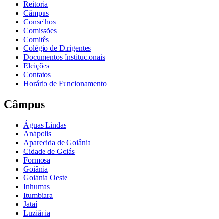
Reitoria
Câmpus
Conselhos
Comissões
Comitês
Colégio de Dirigentes
Documentos Institucionais
Eleições
Contatos
Horário de Funcionamento
Câmpus
Águas Lindas
Anápolis
Aparecida de Goiânia
Cidade de Goiás
Formosa
Goiânia
Goiânia Oeste
Inhumas
Itumbiara
Jataí
Luziânia