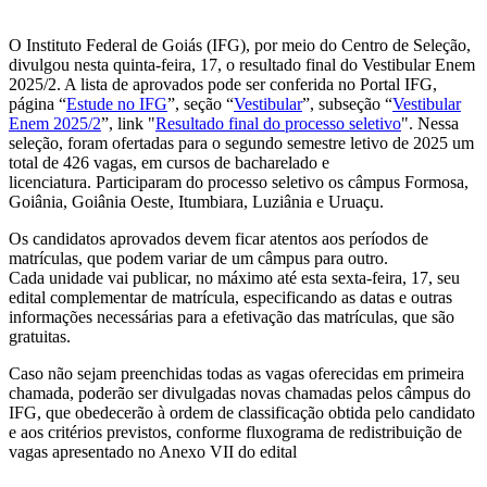
O Instituto Federal de Goiás (IFG), por meio do Centro de Seleção,
divulgou nesta quinta-feira, 17, o resultado final do Vestibular Enem
2025/2. A lista de aprovados pode ser conferida no Portal IFG,
página “
Estude no IFG
”, seção “
Vestibular
”, subseção “
Vestibular
Enem 2025/2
”, link "
Resultado final do processo seletivo
". Nessa
seleção, foram ofertadas para o segundo semestre letivo de 2025 um
total de 426 vagas, em cursos de bacharelado e
licenciatura. Participaram do processo seletivo os câmpus Formosa,
Goiânia, Goiânia Oeste, Itumbiara, Luziânia e Uruaçu.
Os candidatos aprovados devem ficar atentos aos períodos de
matrículas, que podem variar de um câmpus para outro.
Cada unidade vai publicar, no máximo até esta sexta-feira, 17, seu
edital complementar de matrícula, especificando as datas e outras
informações necessárias para a efetivação das matrículas, que são
gratuitas.
Caso não sejam preenchidas todas as vagas oferecidas em primeira
chamada, poderão ser divulgadas novas chamadas pelos câmpus do
IFG, que obedecerão à ordem de classificação obtida pelo candidato
e aos critérios previstos, conforme fluxograma de redistribuição de
vagas apresentado no Anexo VII do edital