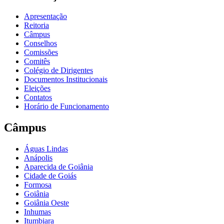
Apresentação
Reitoria
Câmpus
Conselhos
Comissões
Comitês
Colégio de Dirigentes
Documentos Institucionais
Eleições
Contatos
Horário de Funcionamento
Câmpus
Águas Lindas
Anápolis
Aparecida de Goiânia
Cidade de Goiás
Formosa
Goiânia
Goiânia Oeste
Inhumas
Itumbiara