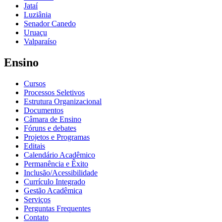
Jataí
Luziânia
Senador Canedo
Uruaçu
Valparaíso
Ensino
Cursos
Processos Seletivos
Estrutura Organizacional
Documentos
Câmara de Ensino
Fóruns e debates
Projetos e Programas
Editais
Calendário Acadêmico
Permanência e Êxito
Inclusão/Acessibilidade
Currículo Integrado
Gestão Acadêmica
Serviços
Perguntas Frequentes
Contato