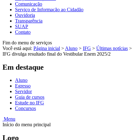
Comunicação
Serviço de Informação ao Cidadão
Ouvidoria
Transparência
SUAP
Contato
Fim do menu de serviços
Você está aqui:
Página inicial
>
Aluno
>
IFG
>
Últimas notícias
>
IFG divulga resultado final do Vestibular Enem 2025/2
Em destaque
Aluno
Egresso
Servidor
Guia de cursos
Estude no IFG
Concursos
Menu
Início do menu principal
Logo