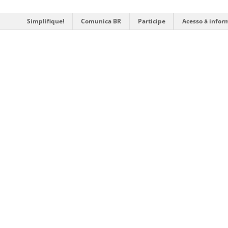
Simplifique!
Comunica BR
Participe
Acesso à infor