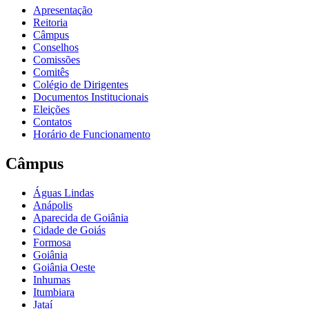
Apresentação
Reitoria
Câmpus
Conselhos
Comissões
Comitês
Colégio de Dirigentes
Documentos Institucionais
Eleições
Contatos
Horário de Funcionamento
Câmpus
Águas Lindas
Anápolis
Aparecida de Goiânia
Cidade de Goiás
Formosa
Goiânia
Goiânia Oeste
Inhumas
Itumbiara
Jataí