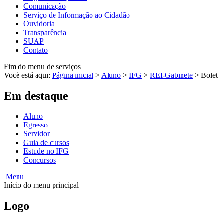
Comunicação
Serviço de Informação ao Cidadão
Ouvidoria
Transparência
SUAP
Contato
Fim do menu de serviços
Você está aqui:
Página inicial
>
Aluno
>
IFG
>
REI-Gabinete
>
Bolet
Em destaque
Aluno
Egresso
Servidor
Guia de cursos
Estude no IFG
Concursos
Menu
Início do menu principal
Logo