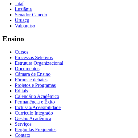
Jataí
Luziânia
Senador Canedo
Uruaçu
Valparaíso
Ensino
Cursos
Processos Seletivos
Estrutura Organizacional
Documentos
Câmara de Ensino
Fóruns e debates
Projetos e Programas
Editais
Calendário Acadêmico
Permanência e Êxito
Inclusão/Acessibilidade
Currículo Integrado
Gestão Acadêmica
Serviços
Perguntas Frequentes
Contato