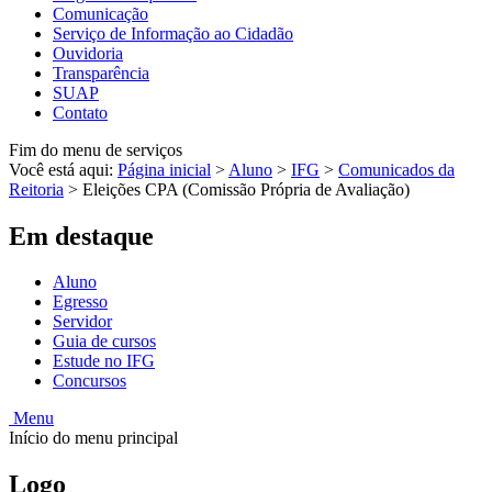
Comunicação
Serviço de Informação ao Cidadão
Ouvidoria
Transparência
SUAP
Contato
Fim do menu de serviços
Você está aqui:
Página inicial
>
Aluno
>
IFG
>
Comunicados da
Reitoria
>
Eleições CPA (Comissão Própria de Avaliação)
Em destaque
Aluno
Egresso
Servidor
Guia de cursos
Estude no IFG
Concursos
Menu
Início do menu principal
Logo