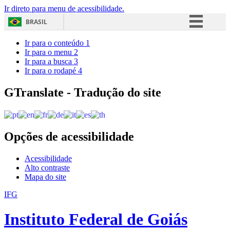
Ir direto para menu de acessibilidade.
BRASIL
Simplifique!
Ir para o conteúdo
1
Ir para o menu
2
Comunica BR
Ir para a busca
3
Ir para o rodapé
4
Participe
Acesso à informação
GTranslate - Tradução do site
Legislação
Canais
Opções de acessibilidade
Acessibilidade
Alto contraste
Mapa do site
IFG
Instituto Federal de Goiás