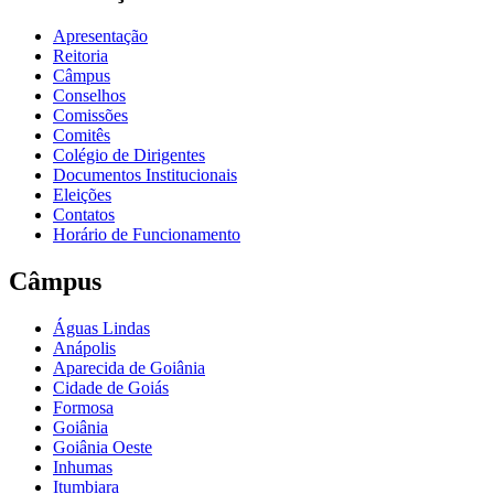
Apresentação
Reitoria
Câmpus
Conselhos
Comissões
Comitês
Colégio de Dirigentes
Documentos Institucionais
Eleições
Contatos
Horário de Funcionamento
Câmpus
Águas Lindas
Anápolis
Aparecida de Goiânia
Cidade de Goiás
Formosa
Goiânia
Goiânia Oeste
Inhumas
Itumbiara