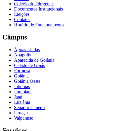
Colégio de Dirigentes
Documentos Institucionais
Eleições
Contatos
Horário de Funcionamento
Câmpus
Águas Lindas
Anápolis
Aparecida de Goiânia
Cidade de Goiás
Formosa
Goiânia
Goiânia Oeste
Inhumas
Itumbiara
Jataí
Luziânia
Senador Canedo
Uruaçu
Valparaíso
Serviços