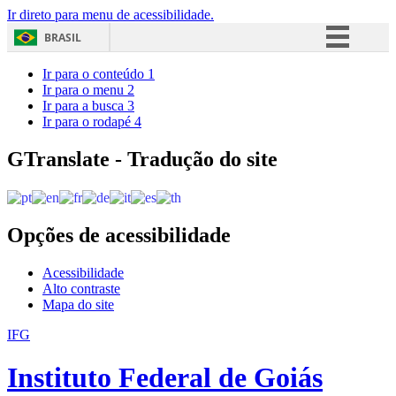
Ir direto para menu de acessibilidade.
BRASIL
Simplifique!
Ir para o conteúdo
1
Ir para o menu
2
Comunica BR
Ir para a busca
3
Ir para o rodapé
4
Participe
Acesso à informação
GTranslate - Tradução do site
Legislação
Canais
Opções de acessibilidade
Acessibilidade
Alto contraste
Mapa do site
IFG
Instituto Federal de Goiás