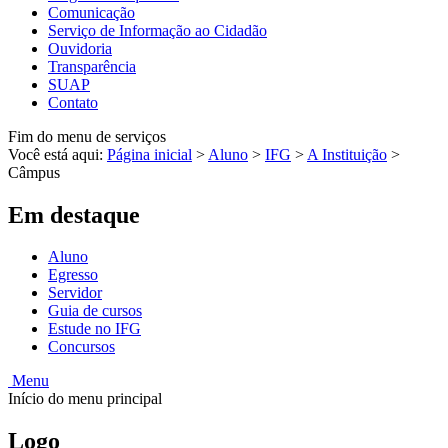
Comunicação
Serviço de Informação ao Cidadão
Ouvidoria
Transparência
SUAP
Contato
Fim do menu de serviços
Você está aqui:
Página inicial
>
Aluno
>
IFG
>
A Instituição
>
Câmpus
Em destaque
Aluno
Egresso
Servidor
Guia de cursos
Estude no IFG
Concursos
Menu
Início do menu principal
Logo