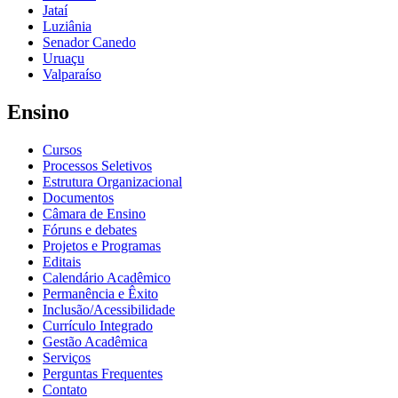
Jataí
Luziânia
Senador Canedo
Uruaçu
Valparaíso
Ensino
Cursos
Processos Seletivos
Estrutura Organizacional
Documentos
Câmara de Ensino
Fóruns e debates
Projetos e Programas
Editais
Calendário Acadêmico
Permanência e Êxito
Inclusão/Acessibilidade
Currículo Integrado
Gestão Acadêmica
Serviços
Perguntas Frequentes
Contato