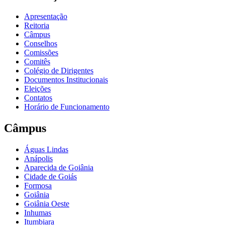
Apresentação
Reitoria
Câmpus
Conselhos
Comissões
Comitês
Colégio de Dirigentes
Documentos Institucionais
Eleições
Contatos
Horário de Funcionamento
Câmpus
Águas Lindas
Anápolis
Aparecida de Goiânia
Cidade de Goiás
Formosa
Goiânia
Goiânia Oeste
Inhumas
Itumbiara