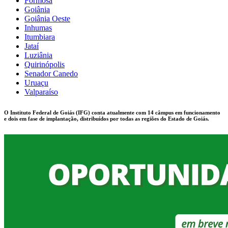
Formosa
Goiânia
Goiânia Oeste
Inhumas
Itumbiara
Jataí
Luziânia
Quirinópolis
Senador Canedo
Uruaçu
Valparaíso
O Instituto Federal de Goiás (IFG) conta atualmente com 14 câmpus em funcionamento
e dois em fase de implantação, distribuídos por todas as regiões do Estado de Goiás.