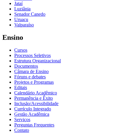
Jataí
Luziânia
Senador Canedo
Uruaçu
Valparaíso
Ensino
Cursos
Processos Seletivos
Estrutura Organizacional
Documentos
Câmara de Ensino
Fóruns e debates
Projetos e Programas
Editais
Calendário Acadêmico
Permanência e Êxito
Inclusão/Acessibilidade
Currículo Integrado
Gestão Acadêmica
Serviços
Perguntas Frequentes
Contato