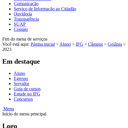
Comunicação
Serviço de Informação ao Cidadão
Ouvidoria
Transparência
SUAP
Contato
Fim do menu de serviços
Você está aqui:
Página inicial
>
Aluno
>
IFG
>
Câmpus
>
Goiânia
>
2023
Em destaque
Aluno
Egresso
Servidor
Guia de cursos
Estude no IFG
Concursos
Menu
Início do menu principal
Logo