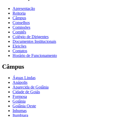
Apresentação
Reitoria
Câmpus
Conselhos
Comissões
Comitês
Colégio de Dirigentes
Documentos Institucionais
Eleições
Contatos
Horário de Funcionamento
Câmpus
Águas Lindas
Anápolis
Aparecida de Goiânia
Cidade de Goiás
Formosa
Goiânia
Goiânia Oeste
Inhumas
Itumbiara