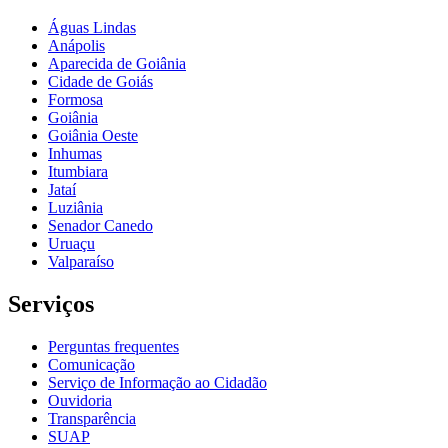
Águas Lindas
Anápolis
Aparecida de Goiânia
Cidade de Goiás
Formosa
Goiânia
Goiânia Oeste
Inhumas
Itumbiara
Jataí
Luziânia
Senador Canedo
Uruaçu
Valparaíso
Serviços
Perguntas frequentes
Comunicação
Serviço de Informação ao Cidadão
Ouvidoria
Transparência
SUAP