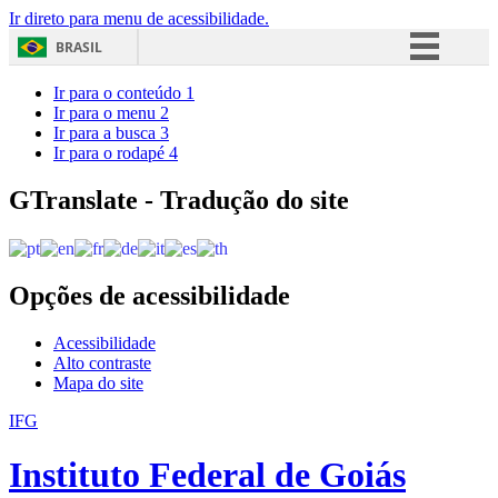
Ir direto para menu de acessibilidade.
BRASIL
Simplifique!
Ir para o conteúdo
1
Ir para o menu
2
Comunica BR
Ir para a busca
3
Ir para o rodapé
4
Participe
Acesso à informação
GTranslate - Tradução do site
Legislação
Canais
Opções de acessibilidade
Acessibilidade
Alto contraste
Mapa do site
IFG
Instituto Federal de Goiás