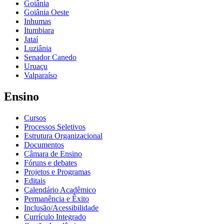
Goiânia
Goiânia Oeste
Inhumas
Itumbiara
Jataí
Luziânia
Senador Canedo
Uruaçu
Valparaíso
Ensino
Cursos
Processos Seletivos
Estrutura Organizacional
Documentos
Câmara de Ensino
Fóruns e debates
Projetos e Programas
Editais
Calendário Acadêmico
Permanência e Êxito
Inclusão/Acessibilidade
Currículo Integrado