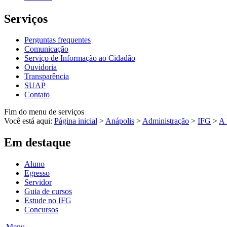
Serviços
Perguntas frequentes
Comunicação
Serviço de Informação ao Cidadão
Ouvidoria
Transparência
SUAP
Contato
Fim do menu de serviços
Você está aqui:
Página inicial
>
Anápolis
>
Administração
>
IFG
>
A 
Em destaque
Aluno
Egresso
Servidor
Guia de cursos
Estude no IFG
Concursos
Menu