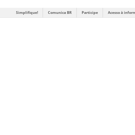
Simplifique!
Comunica BR
Participe
Acesso à infor