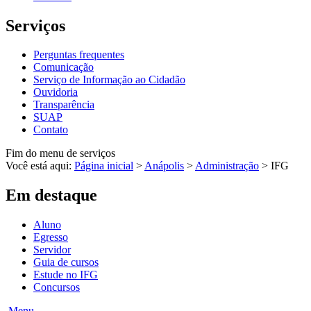
Serviços
Perguntas frequentes
Comunicação
Serviço de Informação ao Cidadão
Ouvidoria
Transparência
SUAP
Contato
Fim do menu de serviços
Você está aqui:
Página inicial
>
Anápolis
>
Administração
>
IFG
Em destaque
Aluno
Egresso
Servidor
Guia de cursos
Estude no IFG
Concursos
Menu