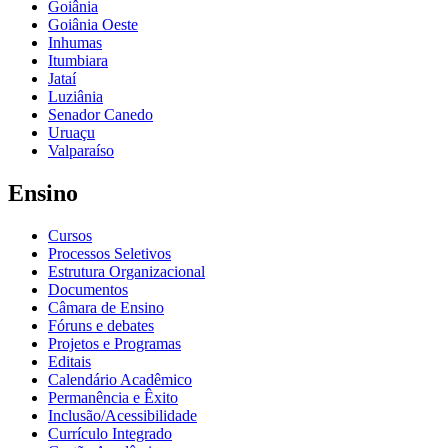
Goiânia
Goiânia Oeste
Inhumas
Itumbiara
Jataí
Luziânia
Senador Canedo
Uruaçu
Valparaíso
Ensino
Cursos
Processos Seletivos
Estrutura Organizacional
Documentos
Câmara de Ensino
Fóruns e debates
Projetos e Programas
Editais
Calendário Acadêmico
Permanência e Êxito
Inclusão/Acessibilidade
Currículo Integrado