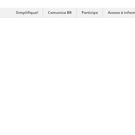
Simplifique!
Comunica BR
Participe
Acesso à infor