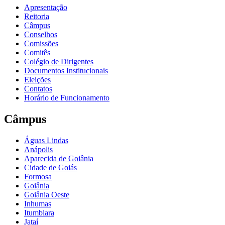
Apresentação
Reitoria
Câmpus
Conselhos
Comissões
Comitês
Colégio de Dirigentes
Documentos Institucionais
Eleições
Contatos
Horário de Funcionamento
Câmpus
Águas Lindas
Anápolis
Aparecida de Goiânia
Cidade de Goiás
Formosa
Goiânia
Goiânia Oeste
Inhumas
Itumbiara
Jataí