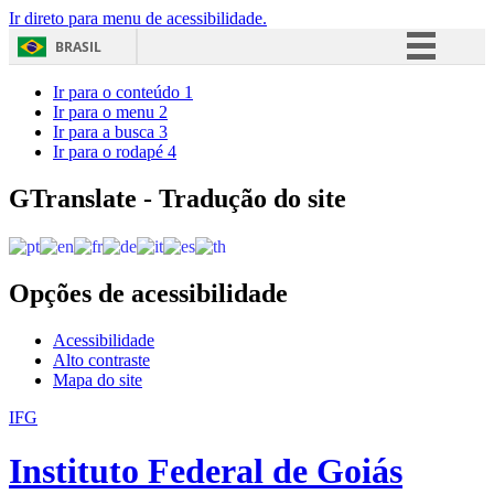
Ir direto para menu de acessibilidade.
BRASIL
Simplifique!
Ir para o conteúdo
1
Ir para o menu
2
Comunica BR
Ir para a busca
3
Ir para o rodapé
4
Participe
Acesso à informação
GTranslate - Tradução do site
Legislação
Canais
Opções de acessibilidade
Acessibilidade
Alto contraste
Mapa do site
IFG
Instituto Federal de Goiás