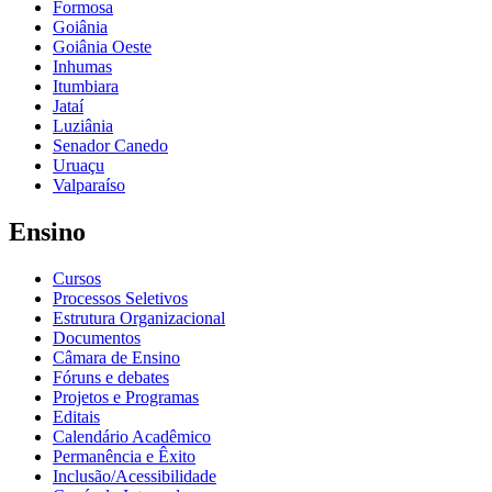
Formosa
Goiânia
Goiânia Oeste
Inhumas
Itumbiara
Jataí
Luziânia
Senador Canedo
Uruaçu
Valparaíso
Ensino
Cursos
Processos Seletivos
Estrutura Organizacional
Documentos
Câmara de Ensino
Fóruns e debates
Projetos e Programas
Editais
Calendário Acadêmico
Permanência e Êxito
Inclusão/Acessibilidade