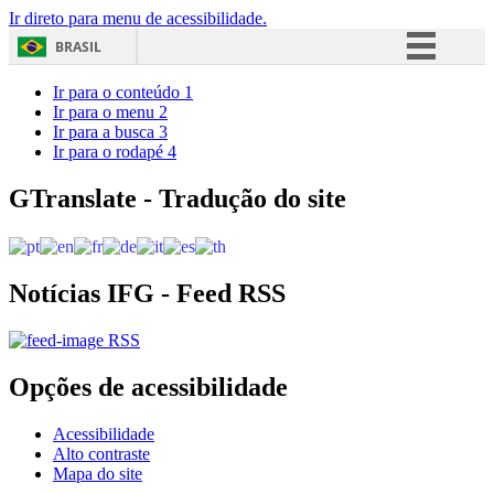
Ir direto para menu de acessibilidade.
BRASIL
Simplifique!
Ir para o conteúdo
1
Ir para o menu
2
Comunica BR
Ir para a busca
3
Ir para o rodapé
4
Participe
Acesso à informação
GTranslate - Tradução do site
Legislação
Canais
Notícias IFG - Feed RSS
RSS
Opções de acessibilidade
Acessibilidade
Alto contraste
Mapa do site