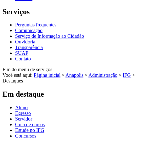
Serviços
Perguntas frequentes
Comunicação
Serviço de Informação ao Cidadão
Ouvidoria
Transparência
SUAP
Contato
Fim do menu de serviços
Você está aqui:
Página inicial
>
Anápolis
>
Administração
>
IFG
>
Destaques
Em destaque
Aluno
Egresso
Servidor
Guia de cursos
Estude no IFG
Concursos