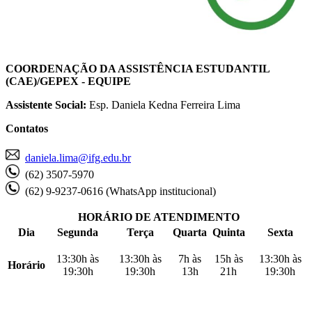
COORDENAÇÃO DA ASSISTÊNCIA ESTUDANTIL
(CAE)/GEPEX - EQUIPE
Assistente Social:
Esp. Daniela Kedna Ferreira Lima
Contatos
daniela.lima@ifg.edu.br
(62) 3507-5970
(62) 9-9237-0616 (WhatsApp institucional)
HORÁRIO DE ATENDIMENTO
Dia
Segunda
Terça
Quarta
Quinta
Sexta
13:30h às
13:30h às
7h às
15h às
13:30h às
Horário
19:30h
19:30h
13h
21h
19:30h