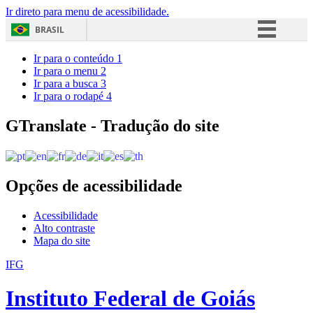
Ir direto para menu de acessibilidade.
BRASIL
Simplifique!
Ir para o conteúdo
1
Ir para o menu
2
Comunica BR
Ir para a busca
3
Ir para o rodapé
4
Participe
Acesso à informação
GTranslate - Tradução do site
Legislação
Canais
Opções de acessibilidade
Acessibilidade
Alto contraste
Mapa do site
IFG
Instituto Federal de Goiás