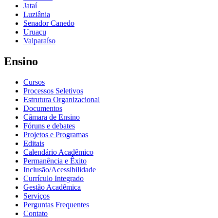
Jataí
Luziânia
Senador Canedo
Uruaçu
Valparaíso
Ensino
Cursos
Processos Seletivos
Estrutura Organizacional
Documentos
Câmara de Ensino
Fóruns e debates
Projetos e Programas
Editais
Calendário Acadêmico
Permanência e Êxito
Inclusão/Acessibilidade
Currículo Integrado
Gestão Acadêmica
Serviços
Perguntas Frequentes
Contato