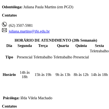
Odontóloga:
Juliana Paula Martins (em PGD)
Contatos
(62) 3507-5981
juliana.martins@ifg.edu.br
HORÁRIO DE ATENDIMENTO (20h Semanais)
Dia
Segunda
Terça
Quarta
Quinta
Sexta
Teletrabalho
Tipo
Presencial
Teletrabalho
Teletrabalho
Presencial
14h às
Horário
15h às 19h
9h às 13h
8h às 12h
14h às 18h
18h
Psicóloga:
Iêda Vilela Machado
Contatos