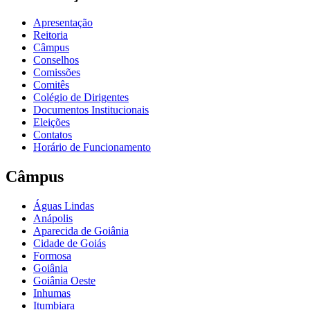
Apresentação
Reitoria
Câmpus
Conselhos
Comissões
Comitês
Colégio de Dirigentes
Documentos Institucionais
Eleições
Contatos
Horário de Funcionamento
Câmpus
Águas Lindas
Anápolis
Aparecida de Goiânia
Cidade de Goiás
Formosa
Goiânia
Goiânia Oeste
Inhumas
Itumbiara