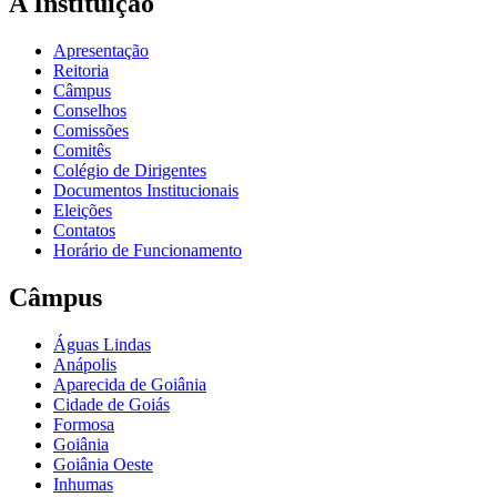
A Instituição
Apresentação
Reitoria
Câmpus
Conselhos
Comissões
Comitês
Colégio de Dirigentes
Documentos Institucionais
Eleições
Contatos
Horário de Funcionamento
Câmpus
Águas Lindas
Anápolis
Aparecida de Goiânia
Cidade de Goiás
Formosa
Goiânia
Goiânia Oeste
Inhumas