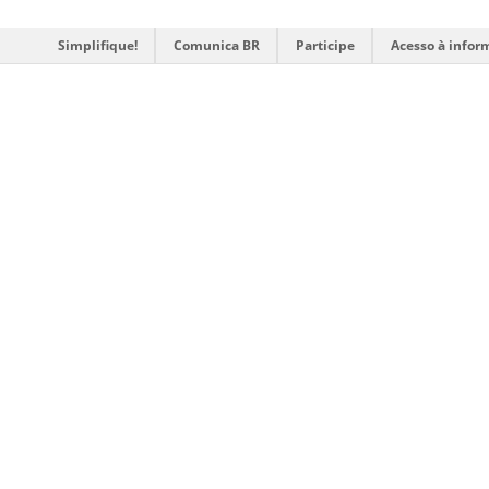
Simplifique!
Comunica BR
Participe
Acesso à infor