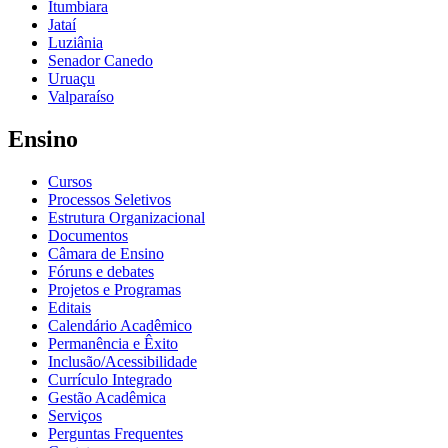
Itumbiara
Jataí
Luziânia
Senador Canedo
Uruaçu
Valparaíso
Ensino
Cursos
Processos Seletivos
Estrutura Organizacional
Documentos
Câmara de Ensino
Fóruns e debates
Projetos e Programas
Editais
Calendário Acadêmico
Permanência e Êxito
Inclusão/Acessibilidade
Currículo Integrado
Gestão Acadêmica
Serviços
Perguntas Frequentes