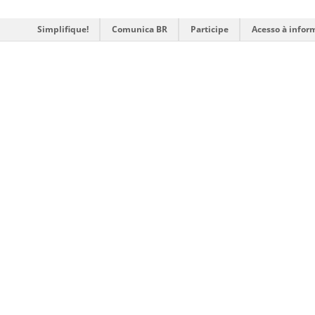
Simplifique!
Comunica BR
Participe
Acesso à infor