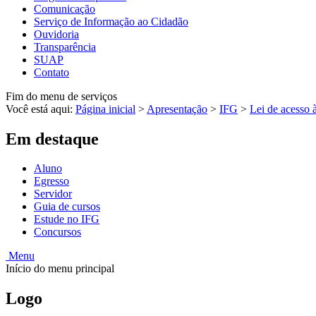
Comunicação
Serviço de Informação ao Cidadão
Ouvidoria
Transparência
SUAP
Contato
Fim do menu de serviços
Você está aqui:
Página inicial
>
Apresentação
>
IFG
>
Lei de acesso 
Em destaque
Aluno
Egresso
Servidor
Guia de cursos
Estude no IFG
Concursos
Menu
Início do menu principal
Logo