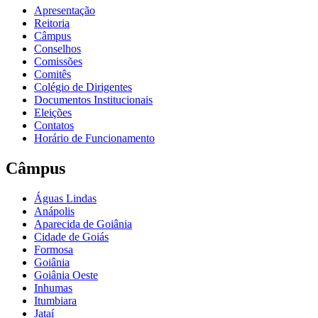
Apresentação
Reitoria
Câmpus
Conselhos
Comissões
Comitês
Colégio de Dirigentes
Documentos Institucionais
Eleições
Contatos
Horário de Funcionamento
Câmpus
Águas Lindas
Anápolis
Aparecida de Goiânia
Cidade de Goiás
Formosa
Goiânia
Goiânia Oeste
Inhumas
Itumbiara
Jataí