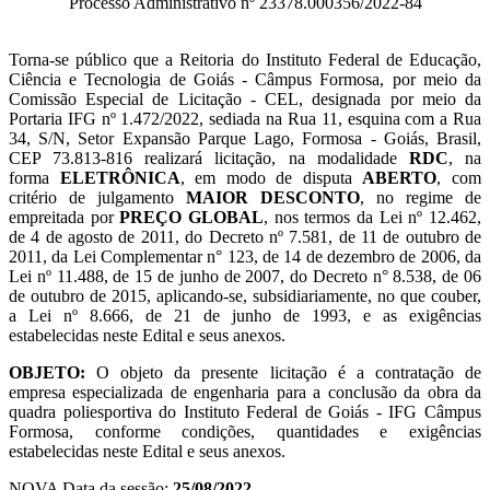
Processo Administrativo nº 23378.000356/2022-84
Torna-se público que a Reitoria do Instituto Federal de Educação,
Ciência e Tecnologia de Goiás - Câmpus Formosa, por meio da
Comissão Especial de Licitação - CEL, designada por meio da
Portaria IFG nº 1.472/2022, sediada na Rua 11, esquina com a Rua
34, S/N, Setor Expansão Parque Lago, Formosa - Goiás, Brasil,
CEP 73.813-816 realizará licitação, na modalidade
RDC
, na
forma
ELETRÔNICA
, em modo de disputa
ABERTO
, com
critério de julgamento
MAIOR DESCONTO
, no regime de
empreitada por
PREÇO GLOBAL
, nos termos da Lei nº 12.462,
de 4 de agosto de 2011, do Decreto nº 7.581, de 11 de outubro de
2011, da Lei Complementar n° 123, de 14 de dezembro de 2006, da
Lei nº 11.488, de 15 de junho de 2007, do Decreto n° 8.538, de 06
de outubro de 2015, aplicando-se, subsidiariamente, no que couber,
a Lei nº 8.666, de 21 de junho de 1993, e as exigências
estabelecidas neste Edital e seus anexos.
OBJETO:
O objeto da presente licitação é a contratação de
empresa especializada de engenharia para a conclusão da obra da
quadra poliesportiva do Instituto Federal de Goiás - IFG Câmpus
Formosa, conforme condições, quantidades e exigências
estabelecidas neste Edital e seus anexos.
NOVA Data da sessão:
25/08/2022