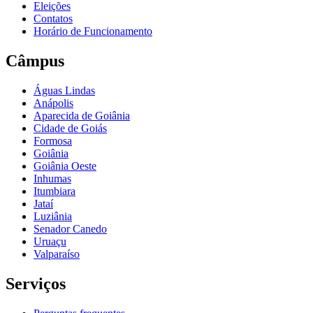
Eleições
Contatos
Horário de Funcionamento
Câmpus
Águas Lindas
Anápolis
Aparecida de Goiânia
Cidade de Goiás
Formosa
Goiânia
Goiânia Oeste
Inhumas
Itumbiara
Jataí
Luziânia
Senador Canedo
Uruaçu
Valparaíso
Serviços