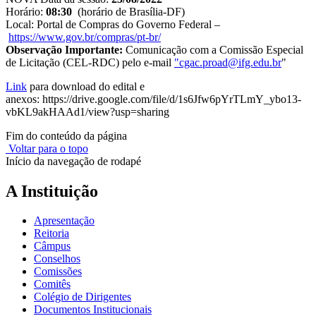
Horário:
08:30
(horário de Brasília-DF)
Local: Portal de Compras do Governo Federal –
https://www.gov.br/compras/pt-br/
Observação Importante:
Comunicação com a Comissão Especial
de Licitação (CEL-RDC) pelo e-mail
"
cgac.proad@ifg.edu.br
"
Link
para download do edital e
anexos: https://drive.google.com/file/d/1s6Jfw6pYrTLmY_ybo13-
vbKL9akHAAd1/view?usp=sharing
Fim do conteúdo da página
Voltar para o topo
Início da navegação de rodapé
A Instituição
Apresentação
Reitoria
Câmpus
Conselhos
Comissões
Comitês
Colégio de Dirigentes
Documentos Institucionais