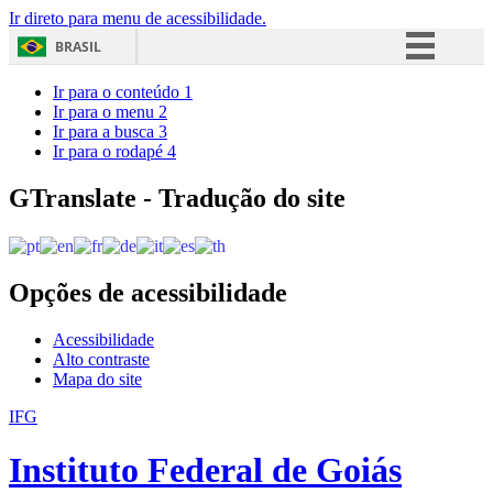
Ir direto para menu de acessibilidade.
BRASIL
Simplifique!
Ir para o conteúdo
1
Ir para o menu
2
Comunica BR
Ir para a busca
3
Ir para o rodapé
4
Participe
Acesso à informação
GTranslate - Tradução do site
Legislação
Canais
Opções de acessibilidade
Acessibilidade
Alto contraste
Mapa do site
IFG
Instituto Federal de Goiás