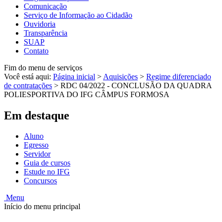
Comunicação
Serviço de Informação ao Cidadão
Ouvidoria
Transparência
SUAP
Contato
Fim do menu de serviços
Você está aqui:
Página inicial
>
Aquisições
>
Regime diferenciado
de contratações
>
RDC 04/2022 - CONCLUSÃO DA QUADRA
POLIESPORTIVA DO IFG CÂMPUS FORMOSA
Em destaque
Aluno
Egresso
Servidor
Guia de cursos
Estude no IFG
Concursos
Menu
Início do menu principal