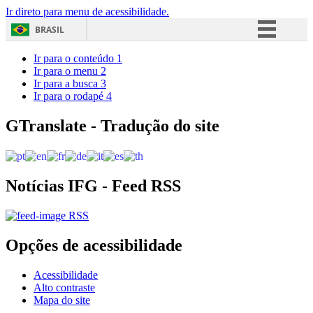
Ir direto para menu de acessibilidade.
BRASIL
Simplifique!
Ir para o conteúdo
1
Ir para o menu
2
Comunica BR
Ir para a busca
3
Ir para o rodapé
4
Participe
Acesso à informação
GTranslate - Tradução do site
Legislação
Canais
Notícias IFG - Feed RSS
RSS
Opções de acessibilidade
Acessibilidade
Alto contraste
Mapa do site