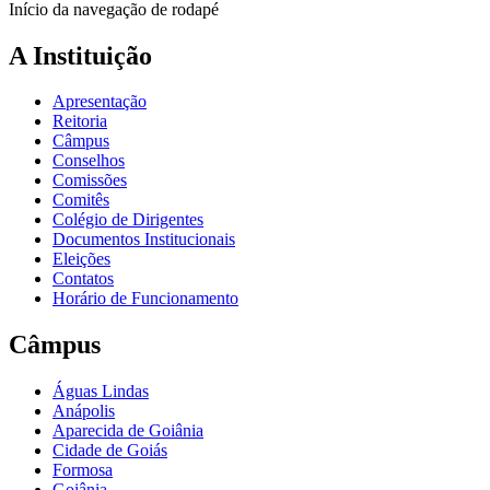
Início da navegação de rodapé
A Instituição
Apresentação
Reitoria
Câmpus
Conselhos
Comissões
Comitês
Colégio de Dirigentes
Documentos Institucionais
Eleições
Contatos
Horário de Funcionamento
Câmpus
Águas Lindas
Anápolis
Aparecida de Goiânia
Cidade de Goiás
Formosa
Goiânia