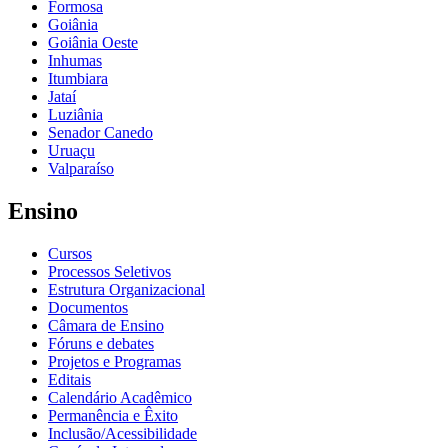
Formosa
Goiânia
Goiânia Oeste
Inhumas
Itumbiara
Jataí
Luziânia
Senador Canedo
Uruaçu
Valparaíso
Ensino
Cursos
Processos Seletivos
Estrutura Organizacional
Documentos
Câmara de Ensino
Fóruns e debates
Projetos e Programas
Editais
Calendário Acadêmico
Permanência e Êxito
Inclusão/Acessibilidade