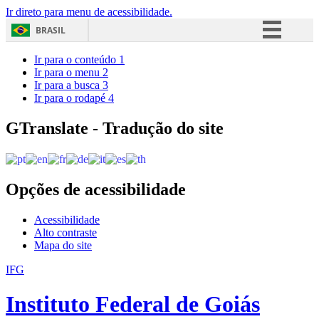
Ir direto para menu de acessibilidade.
BRASIL
Simplifique!
Ir para o conteúdo
1
Ir para o menu
2
Comunica BR
Ir para a busca
3
Ir para o rodapé
4
Participe
Acesso à informação
GTranslate - Tradução do site
Legislação
Canais
Opções de acessibilidade
Acessibilidade
Alto contraste
Mapa do site
IFG
Instituto Federal de Goiás