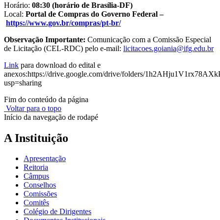
Horário:
08:30 (horário de Brasília-DF)
Local:
Portal de Compras do Governo Federal –
https://www.gov.br/compras/pt-br/
Observação Importante:
Comunicação com a Comissão Especial
de Licitação (CEL-RDC) pelo e-mail:
licitacoes.goiania@ifg.edu.br
Link
para download do edital e
anexos:https://drive.google.com/drive/folders/1h2AHju1V1rx78
usp=sharing
Fim do conteúdo da página
Voltar para o topo
Início da navegação de rodapé
A Instituição
Apresentação
Reitoria
Câmpus
Conselhos
Comissões
Comitês
Colégio de Dirigentes