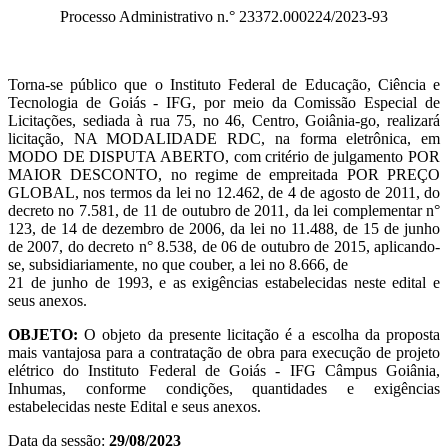
Processo Administrativo n.° 23372.000224/2023-93
Torna-se público que o Instituto Federal de Educação, Ciência e
Tecnologia de Goiás - IFG, por meio da Comissão Especial de
Licitações, sediada à rua 75, no 46, Centro, Goiânia-go, realizará
licitação, NA MODALIDADE RDC, na forma eletrônica, em
MODO DE DISPUTA ABERTO, com critério de julgamento POR
MAIOR DESCONTO, no regime de empreitada POR PREÇO
GLOBAL, nos termos da lei no 12.462, de 4 de agosto de 2011, do
decreto no 7.581, de 11 de outubro de 2011, da lei complementar n°
123, de 14 de dezembro de 2006, da lei no 11.488, de 15 de junho
de 2007, do decreto n° 8.538, de 06 de outubro de 2015, aplicando-
se, subsidiariamente, no que couber, a lei no 8.666, de
21 de junho de 1993, e as exigências estabelecidas neste edital e
seus anexos.
OBJETO:
O objeto da presente licitação é a escolha da proposta
mais vantajosa para a contratação de obra para execução de projeto
elétrico do Instituto Federal de Goiás - IFG Câmpus Goiânia,
Inhumas, conforme condições, quantidades e exigências
estabelecidas neste Edital e seus anexos.
Data da sessão:
29/08/2023