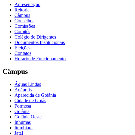
Apresentação
Reitoria
Câmpus
Conselhos
Comissões
Comitês
Colégio de Dirigentes
Documentos Institucionais
Eleições
Contatos
Horário de Funcionamento
Câmpus
Águas Lindas
Anápolis
Aparecida de Goiânia
Cidade de Goiás
Formosa
Goiânia
Goiânia Oeste
Inhumas
Itumbiara
Jataí