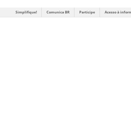
Simplifique!
Comunica BR
Participe
Acesso à infor