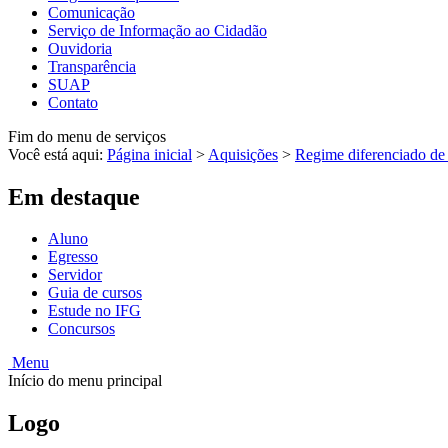
Comunicação
Serviço de Informação ao Cidadão
Ouvidoria
Transparência
SUAP
Contato
Fim do menu de serviços
Você está aqui:
Página inicial
>
Aquisições
>
Regime diferenciado de 
Em destaque
Aluno
Egresso
Servidor
Guia de cursos
Estude no IFG
Concursos
Menu
Início do menu principal
Logo