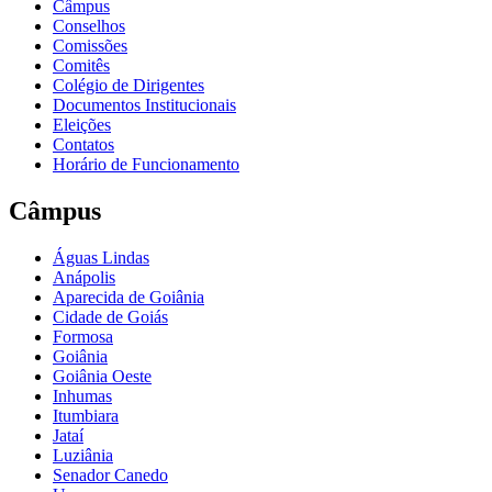
Câmpus
Conselhos
Comissões
Comitês
Colégio de Dirigentes
Documentos Institucionais
Eleições
Contatos
Horário de Funcionamento
Câmpus
Águas Lindas
Anápolis
Aparecida de Goiânia
Cidade de Goiás
Formosa
Goiânia
Goiânia Oeste
Inhumas
Itumbiara
Jataí
Luziânia
Senador Canedo