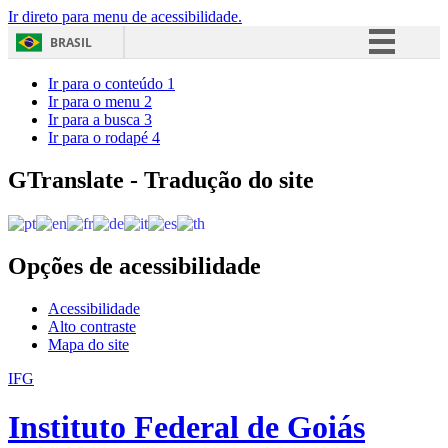
Ir direto para menu de acessibilidade.
BRASIL
Simplifique!
Ir para o conteúdo
1
Ir para o menu
2
Comunica BR
Ir para a busca
3
Ir para o rodapé
4
Participe
Acesso à informação
GTranslate - Tradução do site
Legislação
Canais
Opções de acessibilidade
Acessibilidade
Alto contraste
Mapa do site
IFG
Instituto Federal de Goiás