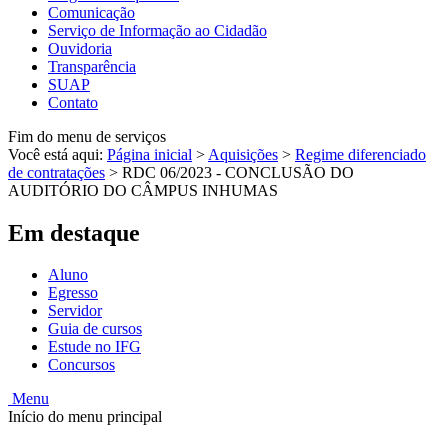
Comunicação
Serviço de Informação ao Cidadão
Ouvidoria
Transparência
SUAP
Contato
Fim do menu de serviços
Você está aqui:
Página inicial
>
Aquisições
>
Regime diferenciado
de contratações
>
RDC 06/2023 - CONCLUSÃO DO
AUDITÓRIO DO CÂMPUS INHUMAS
Em destaque
Aluno
Egresso
Servidor
Guia de cursos
Estude no IFG
Concursos
Menu
Início do menu principal