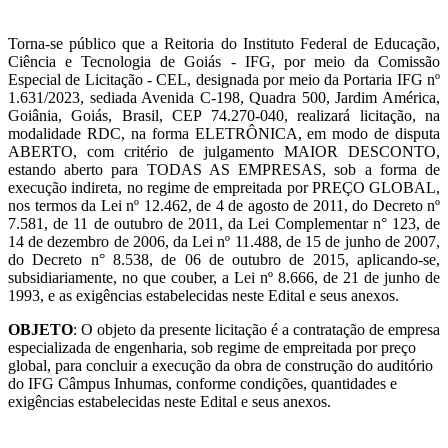
Torna-se público que a Reitoria do Instituto Federal de Educação,
Ciência e Tecnologia de Goiás - IFG, por meio da Comissão
Especial de Licitação - CEL, designada por meio da Portaria IFG nº
1.631/2023, sediada Avenida C-198, Quadra 500, Jardim América,
Goiânia, Goiás, Brasil, CEP 74.270-040, realizará licitação, na
modalidade RDC, na forma ELETRÔNICA, em modo de disputa
ABERTO, com critério de julgamento MAIOR DESCONTO,
estando aberto para TODAS AS EMPRESAS, sob a forma de
execução indireta, no regime de empreitada por PREÇO GLOBAL,
nos termos da Lei nº 12.462, de 4 de agosto de 2011, do Decreto nº
7.581, de 11 de outubro de 2011, da Lei Complementar n° 123, de
14 de dezembro de 2006, da Lei nº 11.488, de 15 de junho de 2007,
do Decreto n° 8.538, de 06 de outubro de 2015, aplicando-se,
subsidiariamente, no que couber, a Lei nº 8.666, de 21 de junho de
1993, e as exigências estabelecidas neste Edital e seus anexos.
OBJETO
: O objeto da presente licitação é a contratação de empresa
especializada de engenharia, sob regime de empreitada por preço
global, para concluir a execução da obra de construção do auditório
do IFG Câmpus Inhumas, conforme condições, quantidades e
exigências estabelecidas neste Edital e seus anexos.