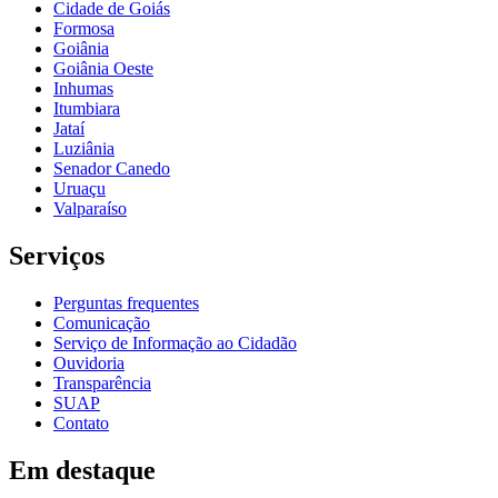
Cidade de Goiás
Formosa
Goiânia
Goiânia Oeste
Inhumas
Itumbiara
Jataí
Luziânia
Senador Canedo
Uruaçu
Valparaíso
Serviços
Perguntas frequentes
Comunicação
Serviço de Informação ao Cidadão
Ouvidoria
Transparência
SUAP
Contato
Em destaque