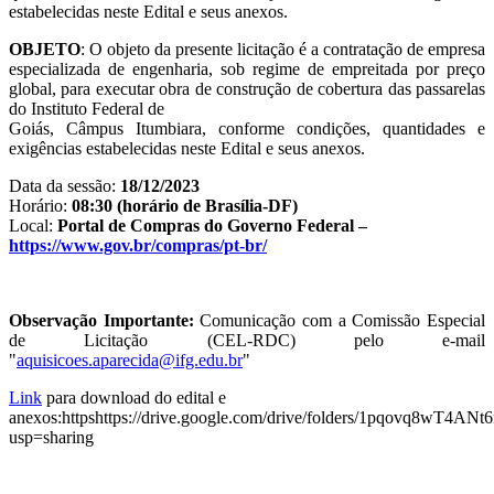
estabelecidas neste Edital e seus anexos.
OBJETO
: O objeto da presente licitação é a contratação de empresa
especializada de engenharia, sob regime de empreitada por preço
global, para executar obra de construção de cobertura das passarelas
do Instituto Federal de
Goiás, Câmpus Itumbiara, conforme condições, quantidades e
exigências estabelecidas neste Edital e seus anexos.
Data da sessão:
18/12/2023
Horário:
08:30 (horário de Brasília-DF)
Local:
Portal de Compras do Governo Federal –
https://www.gov.br/compras/pt-br/
Observação Importante:
Comunicação com a Comissão Especial
de Licitação (CEL-RDC) pelo e-mail
"
aquisicoes.aparecida@ifg.edu.br
"
Link
para download do edital e
anexos:httpshttps://drive.google.com/drive/folders/1pqovq8
usp=sharing