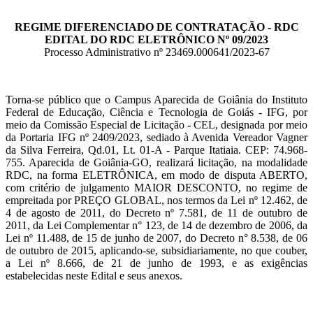
REGIME DIFERENCIADO DE CONTRATAÇÃO - RDC
EDITAL DO RDC ELETRÔNICO Nº 09/2023
Processo Administrativo nº 23469.000641/2023-67
Torna-se público que o Campus Aparecida de Goiânia do Instituto
Federal de Educação, Ciência e Tecnologia de Goiás - IFG, por
meio da Comissão Especial de Licitação - CEL, designada por meio
da Portaria IFG nº 2409/2023, sediado à Avenida Vereador Vagner
da Silva Ferreira, Qd.01, Lt. 01-A - Parque Itatiaia. CEP: 74.968-
755. Aparecida de Goiânia-GO, realizará licitação, na modalidade
RDC, na forma ELETRÔNICA, em modo de disputa ABERTO,
com critério de julgamento MAIOR DESCONTO, no regime de
empreitada por PREÇO GLOBAL, nos termos da Lei nº 12.462, de
4 de agosto de 2011, do Decreto nº 7.581, de 11 de outubro de
2011, da Lei Complementar n° 123, de 14 de dezembro de 2006, da
Lei nº 11.488, de 15 de junho de 2007, do Decreto n° 8.538, de 06
de outubro de 2015, aplicando-se, subsidiariamente, no que couber,
a Lei nº 8.666, de 21 de junho de 1993, e as exigências
estabelecidas neste Edital e seus anexos.