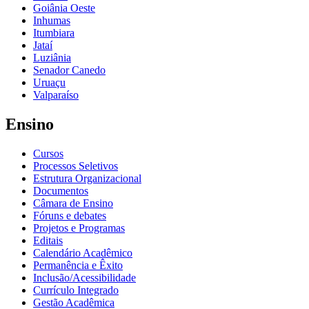
Goiânia Oeste
Inhumas
Itumbiara
Jataí
Luziânia
Senador Canedo
Uruaçu
Valparaíso
Ensino
Cursos
Processos Seletivos
Estrutura Organizacional
Documentos
Câmara de Ensino
Fóruns e debates
Projetos e Programas
Editais
Calendário Acadêmico
Permanência e Êxito
Inclusão/Acessibilidade
Currículo Integrado
Gestão Acadêmica