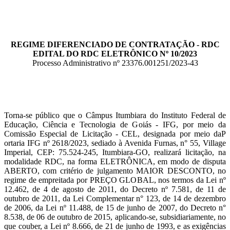
REGIME DIFERENCIADO DE CONTRATAÇÃO - RDC
EDITAL DO RDC ELETRÔNICO Nº 10/2023
Processo Administrativo nº 23376.001251/2023-43
Torna-se público que o Câmpus Itumbiara do Instituto Federal de
Educação, Ciência e Tecnologia de Goiás - IFG, por meio da
Comissão Especial de Licitação - CEL, designada por meio daP
ortaria IFG nº 2618/2023, sediado à Avenida Furnas, n° 55, Village
Imperial, CEP: 75.524-245, Itumbiara-GO, realizará licitação, na
modalidade RDC, na forma ELETRÔNICA, em modo de disputa
ABERTO, com critério de julgamento MAIOR DESCONTO, no
regime de empreitada por PREÇO GLOBAL, nos termos da Lei nº
12.462, de 4 de agosto de 2011, do Decreto nº 7.581, de 11 de
outubro de 2011, da Lei Complementar n° 123, de 14 de dezembro
de 2006, da Lei nº 11.488, de 15 de junho de 2007, do Decreto n°
8.538, de 06 de outubro de 2015, aplicando-se, subsidiariamente, no
que couber, a Lei nº 8.666, de 21 de junho de 1993, e as exigências