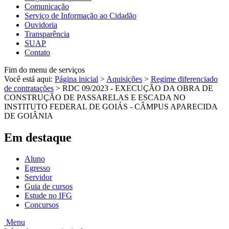
Comunicação
Serviço de Informação ao Cidadão
Ouvidoria
Transparência
SUAP
Contato
Fim do menu de serviços
Você está aqui:
Página inicial
>
Aquisições
>
Regime diferenciado
de contratações
>
RDC 09/2023 - EXECUÇÃO DA OBRA DE
CONSTRUÇÃO DE PASSARELAS E ESCADA NO
INSTITUTO FEDERAL DE GOIÁS - CÂMPUS APARECIDA
DE GOIÂNIA
Em destaque
Aluno
Egresso
Servidor
Guia de cursos
Estude no IFG
Concursos
Menu