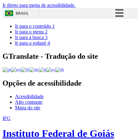
Ir direto para menu de acessibilidade.
BRASIL
Simplifique!
Ir para o conteúdo
1
Ir para o menu
2
Comunica BR
Ir para a busca
3
Ir para o rodapé
4
Participe
Acesso à informação
GTranslate - Tradução do site
Legislação
Canais
Opções de acessibilidade
Acessibilidade
Alto contraste
Mapa do site
IFG
Instituto Federal de Goiás