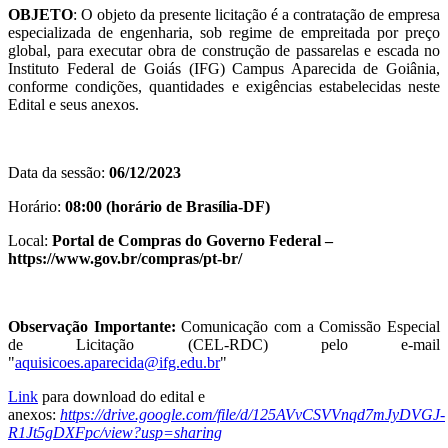
OBJETO
: O objeto da presente licitação é a contratação de empresa
especializada de engenharia, sob regime de empreitada por preço
global, para executar obra de construção de passarelas e escada no
Instituto Federal de Goiás (IFG) Campus Aparecida de Goiânia,
conforme condições, quantidades e exigências estabelecidas neste
Edital e seus anexos.
Data da sessão:
06/12/2023
Horário:
08:00 (horário de Brasília-DF)
Local:
Portal de Compras do Governo Federal –
https://www.gov.br/compras/pt-br/
Observação Importante:
Comunicação com a Comissão Especial
de Licitação (CEL-RDC) pelo e-mail
"
aquisicoes.aparecida@ifg.edu.br
"
Link
para download do edital e
anexos:
https://drive.google.com/file/d/125AVvCSVVnqd7mJyDVGJ-
R1Jt5gDXFpc/view?usp=sharing