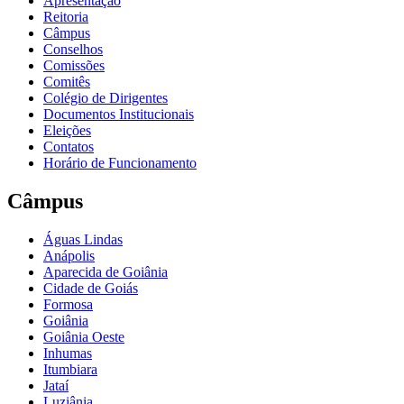
Apresentação
Reitoria
Câmpus
Conselhos
Comissões
Comitês
Colégio de Dirigentes
Documentos Institucionais
Eleições
Contatos
Horário de Funcionamento
Câmpus
Águas Lindas
Anápolis
Aparecida de Goiânia
Cidade de Goiás
Formosa
Goiânia
Goiânia Oeste
Inhumas
Itumbiara
Jataí
Luziânia