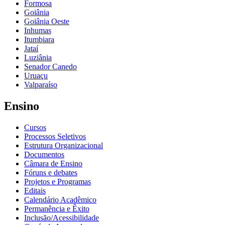
Formosa
Goiânia
Goiânia Oeste
Inhumas
Itumbiara
Jataí
Luziânia
Senador Canedo
Uruaçu
Valparaíso
Ensino
Cursos
Processos Seletivos
Estrutura Organizacional
Documentos
Câmara de Ensino
Fóruns e debates
Projetos e Programas
Editais
Calendário Acadêmico
Permanência e Êxito
Inclusão/Acessibilidade