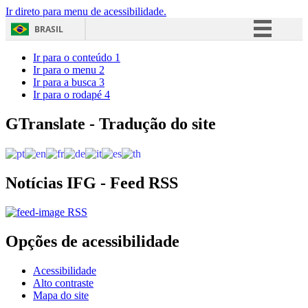
Ir direto para menu de acessibilidade.
BRASIL
Simplifique!
Ir para o conteúdo
1
Ir para o menu
2
Comunica BR
Ir para a busca
3
Ir para o rodapé
4
Participe
Acesso à informação
GTranslate - Tradução do site
Legislação
Canais
Notícias IFG - Feed RSS
RSS
Opções de acessibilidade
Acessibilidade
Alto contraste
Mapa do site