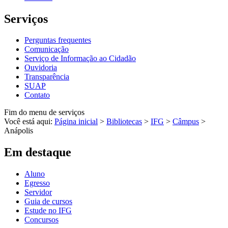
Serviços
Perguntas frequentes
Comunicação
Serviço de Informação ao Cidadão
Ouvidoria
Transparência
SUAP
Contato
Fim do menu de serviços
Você está aqui:
Página inicial
>
Bibliotecas
>
IFG
>
Câmpus
>
Anápolis
Em destaque
Aluno
Egresso
Servidor
Guia de cursos
Estude no IFG
Concursos