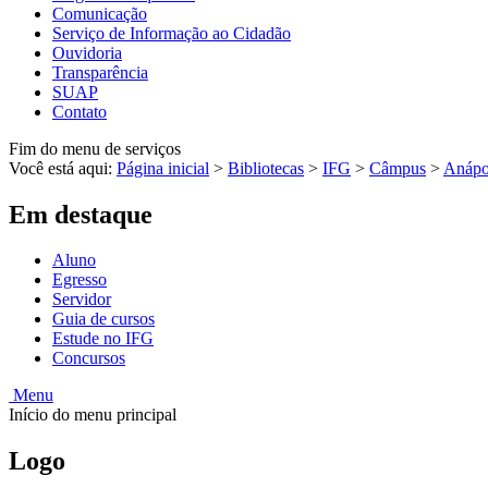
Comunicação
Serviço de Informação ao Cidadão
Ouvidoria
Transparência
SUAP
Contato
Fim do menu de serviços
Você está aqui:
Página inicial
>
Bibliotecas
>
IFG
>
Câmpus
>
Anápo
Em destaque
Aluno
Egresso
Servidor
Guia de cursos
Estude no IFG
Concursos
Menu
Início do menu principal
Logo