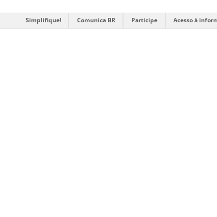
Simplifique!
Comunica BR
Participe
Acesso à infor