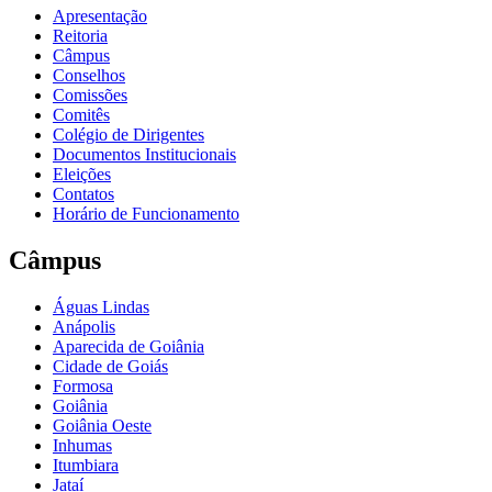
Apresentação
Reitoria
Câmpus
Conselhos
Comissões
Comitês
Colégio de Dirigentes
Documentos Institucionais
Eleições
Contatos
Horário de Funcionamento
Câmpus
Águas Lindas
Anápolis
Aparecida de Goiânia
Cidade de Goiás
Formosa
Goiânia
Goiânia Oeste
Inhumas
Itumbiara
Jataí