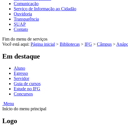
Comunicação
Serviço de Informação ao Cidadão
Ouvidoria
Transparência
SUAP
Contato
Fim do menu de serviços
Você está aqui:
Página inicial
>
Bibliotecas
>
IFG
>
Câmpus
>
Anápo
Em destaque
Aluno
Egresso
Servidor
Guia de cursos
Estude no IFG
Concursos
Menu
Início do menu principal
Logo