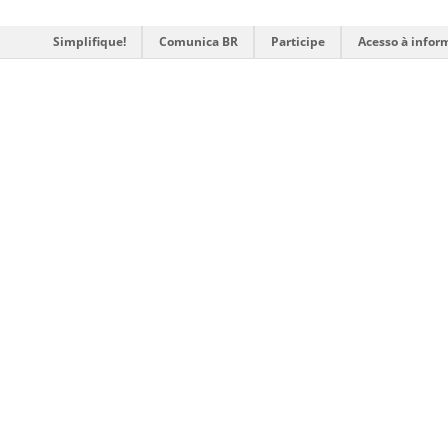
Simplifique!
Comunica BR
Participe
Acesso à infor