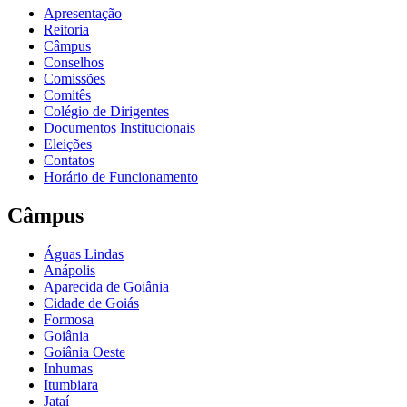
Apresentação
Reitoria
Câmpus
Conselhos
Comissões
Comitês
Colégio de Dirigentes
Documentos Institucionais
Eleições
Contatos
Horário de Funcionamento
Câmpus
Águas Lindas
Anápolis
Aparecida de Goiânia
Cidade de Goiás
Formosa
Goiânia
Goiânia Oeste
Inhumas
Itumbiara
Jataí