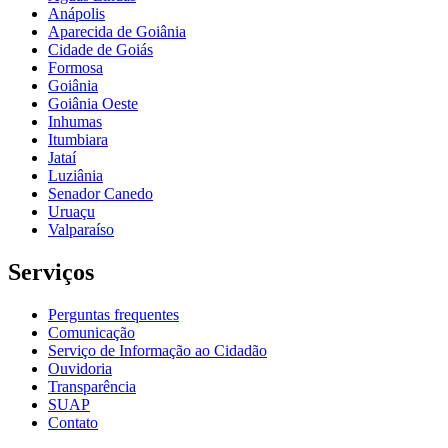
Anápolis
Aparecida de Goiânia
Cidade de Goiás
Formosa
Goiânia
Goiânia Oeste
Inhumas
Itumbiara
Jataí
Luziânia
Senador Canedo
Uruaçu
Valparaíso
Serviços
Perguntas frequentes
Comunicação
Serviço de Informação ao Cidadão
Ouvidoria
Transparência
SUAP
Contato