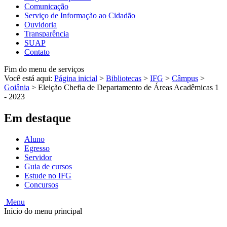
Comunicação
Serviço de Informação ao Cidadão
Ouvidoria
Transparência
SUAP
Contato
Fim do menu de serviços
Você está aqui:
Página inicial
>
Bibliotecas
>
IFG
>
Câmpus
>
Goiânia
>
Eleição Chefia de Departamento de Áreas Acadêmicas 1
- 2023
Em destaque
Aluno
Egresso
Servidor
Guia de cursos
Estude no IFG
Concursos
Menu
Início do menu principal