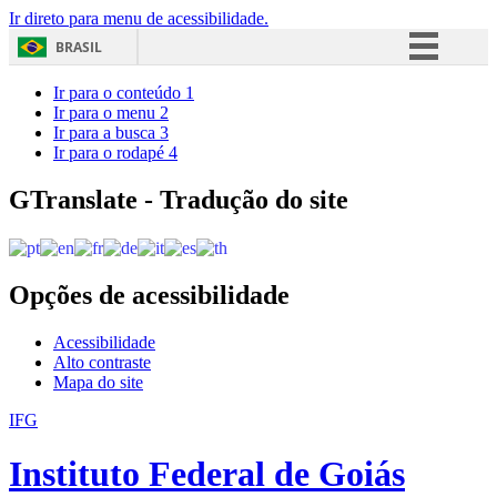
Ir direto para menu de acessibilidade.
BRASIL
Simplifique!
Ir para o conteúdo
1
Ir para o menu
2
Comunica BR
Ir para a busca
3
Ir para o rodapé
4
Participe
Acesso à informação
GTranslate - Tradução do site
Legislação
Canais
Opções de acessibilidade
Acessibilidade
Alto contraste
Mapa do site
IFG
Instituto Federal de Goiás