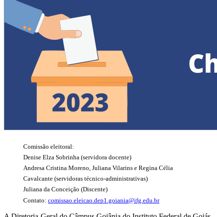
Comissão eleitoral:
Denise Elza Sobrinha (servidora docente)
Andresa Cristina Moreno, Juliana Vilarins e Regina Célia
Cavalcante (servidoras técnico-administrativas)
Juliana da Conceição (Discente)
Contato:
comissao.eleicao.dep1.goiania@ifg.edu.br
A Diretoria-Geral do Câmpus Goiânia do Instituto Federal de Goiás