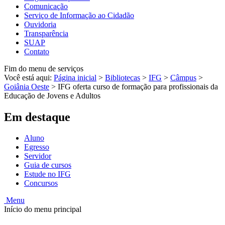
Comunicação
Serviço de Informação ao Cidadão
Ouvidoria
Transparência
SUAP
Contato
Fim do menu de serviços
Você está aqui:
Página inicial
>
Bibliotecas
>
IFG
>
Câmpus
>
Goiânia Oeste
>
IFG oferta curso de formação para profissionais da
Educação de Jovens e Adultos
Em destaque
Aluno
Egresso
Servidor
Guia de cursos
Estude no IFG
Concursos
Menu
Início do menu principal