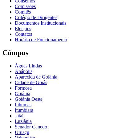
Conselhos
Comissões
Comitês
Colégio de Dirigentes
Documentos Institucionais
Eleições
Contatos
Horário de Funcionamento
Câmpus
Águas Lindas
Anápolis
Aparecida de Goiânia
Cidade de Goiás
Formosa
Goiânia
Goiânia Oeste
Inhumas
Itumbiara
Jataí
Luziânia
Senador Canedo
Uruaçu
Valparaíso