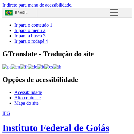
Ir direto para menu de acessibilidade.
BRASIL
Simplifique!
Ir para o conteúdo
1
Ir para o menu
2
Comunica BR
Ir para a busca
3
Ir para o rodapé
4
Participe
Acesso à informação
GTranslate - Tradução do site
Legislação
Canais
Opções de acessibilidade
Acessibilidade
Alto contraste
Mapa do site
IFG
Instituto Federal de Goiás